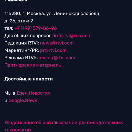
115280, г. Москва, ул. Ленинская слобода,
д. 26, этаж 2
тел:
+7 (499) 579-86-96
Для общих вопросов:
Infortvi@rtvi.com
Редакция RTVI:
news@rtvi.com
Маркетинг/PR:
pr@rtvi.com
Реклама RTVI:
adv-eu@rtvi.com
Партнерские материалы
Достойные новости
Мы в
Дзен.Новостях
и
Google.News
Уведомление об использовании рекомендательных
технологий