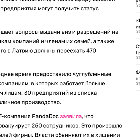
у
07
 предприятия могут получить статус
«
и
ешает вопросы выдачи виз и разрешений на
0
ам компаний и членам их семей, а также
С
его в Латвию должны переехать 470
Г
07
Ф
леднее время предоставило «углубленные
в
компаниям, в которых работает больше
07
ым лицам. 30 предприятий из списка
зличное производство.
IT-компания PandaDoc
заявила
, что
 эвакуирует 250 сотрудников. Это произошло
елей фирмы. Власти обвиняют их в хищении