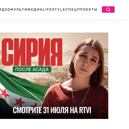
ИДЕО
МУЛЬТИМЕДИА
LIFESTYLE
СПЕЦПРОЕКТЫ