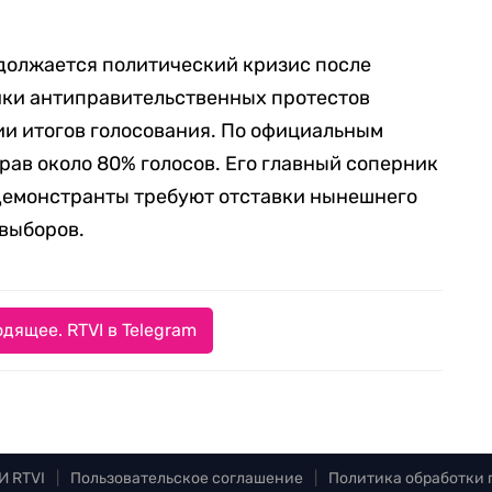
одолжается политический кризис после
ики антиправительственных протестов
ии итогов голосования. По официальным
рав около 80% голосов. Его главный соперник
 Демонстранты требуют отставки нынешнего
выборов.
дящее. RTVI в Telegram
И RTVI
|
Пользовательское соглашение
|
Политика обработки