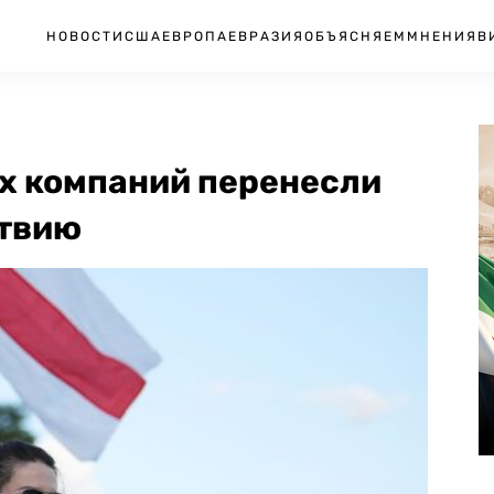
НОВОСТИ
США
ЕВРОПА
ЕВРАЗИЯ
ОБЪЯСНЯЕМ
МНЕНИЯ
В
х компаний перенесли
атвию