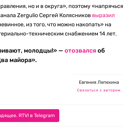
правления, но и в округа», поэтому «напрячься
канала Zergulio Сергей Колясников
выразил
евинное, из того, что можно накопать» на
териально-техническим снабжением 14 лет.
ривают, молодцы!» —
отозвался
об
Два майора».
Евгения Лепехина
Связаться с автором
дящее. RTVI в Telegram