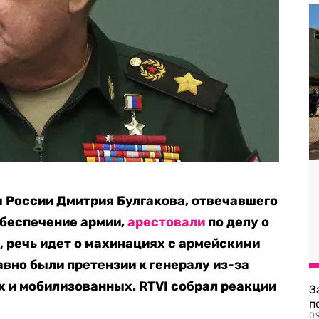
 России Дмитрия Булгакова, отвечавшего
обеспечение армии,
арестовали
по делу о
 речь идет о махинациях с армейскими
вно были претензии к генералу из-за
 и мобилизованных. RTVI собрал реакции
З
п
0