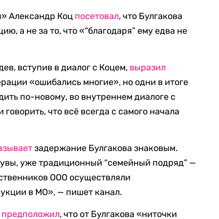
ы» Александр Коц
посетовал
, что Булгакова
ю, а не за то, что «“благодаря” ему едва не
в, вступив в диалог с Коцем,
выразил
ерации «ошибались многие», но одни в итоге
одить по-новому, во внутреннем диалоге с
 говорить, что всё всегда с самого начала
азывает
задержание Булгакова знаковым.
 увы, уже традиционный “семейный подряд” —
ственников ООО осуществляли
кции в МО», — пишет канал.
н
предположил
, что от Булгакова «ниточки