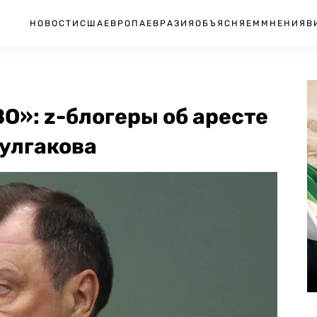
НОВОСТИ
США
ЕВРОПА
ЕВРАЗИЯ
ОБЪЯСНЯЕМ
МНЕНИЯ
В
ВО»: z-блогеры об аресте
улгакова