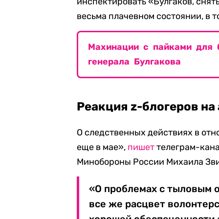
инспектировать «Булгаков, сняты
весьма плачевном состоянии, в т
Махинации с пайками для 
генерала Булгакова
Реакция z-блогеров на
О следственных действиях в отн
еще в мае»,
пишет
телеграм-кана
Минобороны России Михаила Зв
«О проблемах с тыловым о
все же расцвет волонтерс