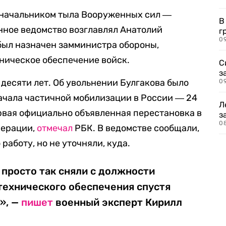
 начальником тыла Вооруженных сил ―
В
нное ведомство возглавлял Анатолий
г
09
 был назначен замминистра обороны,
ническое обеспечение войск.
С
з
 десяти лет. Об увольнении Булгакова было
0
начала частичной мобилизации в России ― 24
Л
ервая официально объявленная перестановка в
з
0
перации,
отмечал
РБК. В ведомстве сообщали,
работу, но не уточняли, куда.
 просто так сняли с должности
технического обеспечения спустя
», —
пишет
военный эксперт Кирилл