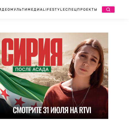
ИДЕО
МУЛЬТИМЕДИА
LIFESTYLE
СПЕЦПРОЕКТЫ