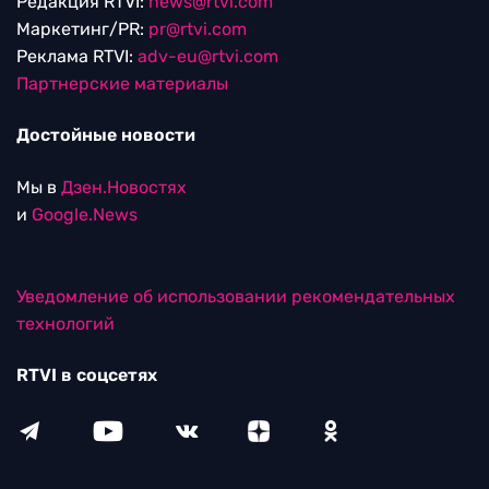
Редакция RTVI:
news@rtvi.com
Маркетинг/PR:
pr@rtvi.com
Реклама RTVI:
adv-eu@rtvi.com
Партнерские материалы
Достойные новости
Мы в
Дзен.Новостях
и
Google.News
Уведомление об использовании рекомендательных
технологий
RTVI в соцсетях