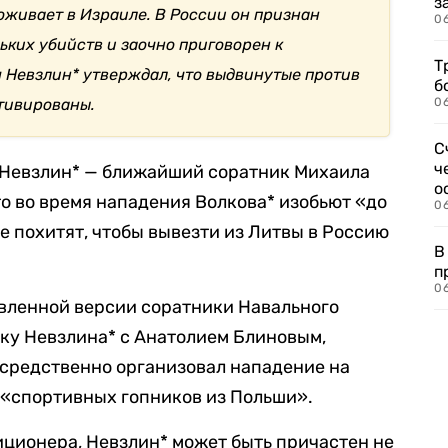
з
оживает в Израиле. В России он признан
0
ьких убийств и заочно приговорен к
Т
Невзлин* утверждал, что выдвинутые против
б
тивированы.
0
С
ч
 Невзлин* — ближайший соратник Михаила
о
то во время нападения Волкова* изобьют «до
0
е похитят, чтобы вывезти из Литвы в Россию
В
п
0
авленной версии соратники Навального
ку Невзлина* с Анатолием Блиновым,
осредственно организовал нападение на
 «спортивных гопников из Польши».
ционера, Невзлин* может быть причастен не