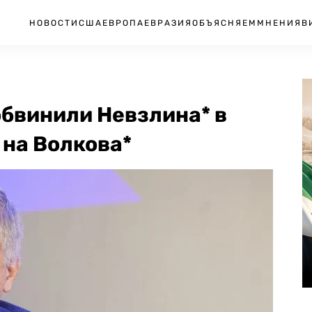
НОВОСТИ
США
ЕВРОПА
ЕВРАЗИЯ
ОБЪЯСНЯЕМ
МНЕНИЯ
В
обвинили Невзлина* в
 на Волкова*