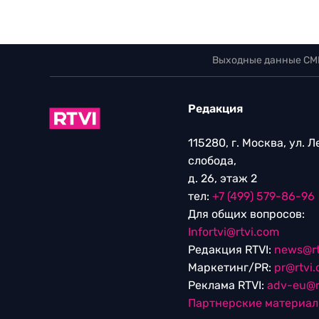
Выходные данные СМ
Редакция
115280, г. Москва, ул. 
слобода,
д. 26, этаж 2
тел:
+7 (499) 579-86-96
Для общих вопросов:
Infortvi@rtvi.com
Редакция RTVI:
news@rt
Маркетинг/PR:
pr@rtvi
Реклама RTVI:
adv-eu@r
Партнерские материа