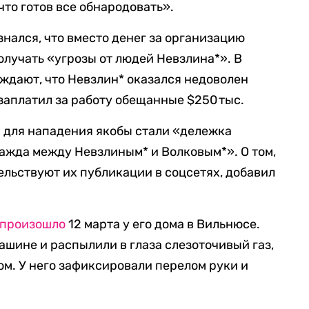
что готов все обнародовать».
нался, что вместо денег за организацию
олучать «угрозы от людей Невзлина*». В
ждают, что Невзлин* оказался недоволен
заплатил за работу обещанные $250 тыс.
м для нападения якобы стали «дележка
ажда между Невзлиным* и Волковым*». О том,
ельствуют их публикации в соцсетях, добавил
произошло
12 марта у его дома в Вильнюсе.
ашине и распылили в глаза слезоточивый газ,
ком. У него зафиксировали перелом руки и