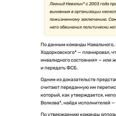
Леонид Невзлин* с 2003 года пр
виновным в организации нескол
пожизненному заключению. Сам 
него обвинения политически мо
По данным команды Навального,
Ходорковского* — планировал, ч
инвалидного состояния» — или ж
и передать ФСБ.
Одним из доказательств предст
считают переданную им перепис
который, как утверждается, неп
Волкова*, найдя исполнителей —
По утверждению команды оппози