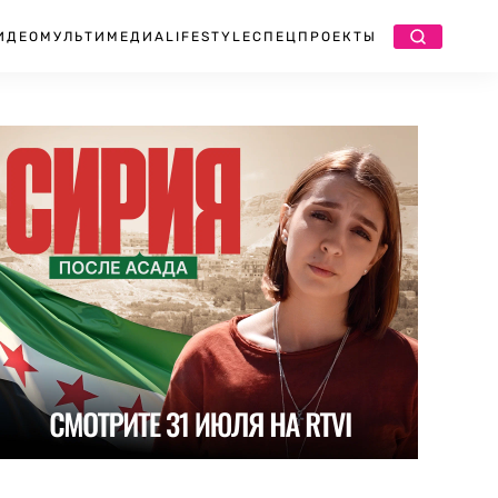
ИДЕО
МУЛЬТИМЕДИА
LIFESTYLE
СПЕЦПРОЕКТЫ