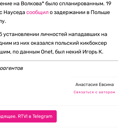
дение на Волкова* было спланированным. 19
ас Науседа
сообщил
о задержании в Польше
лу.
б установлении личностей нападавших на
одним из них оказался польский кикбоксер
им, по данным Onet, был некий Игорь К.
оагентов
Анастасия Евсина
Связаться с автором
дящее. RTVI в Telegram