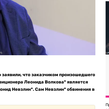
 заявили, что заказчиком произошедшего
зиционера Леонида Волкова* является
нид Невзлин*. Сам Невзлин* обвинения в
П