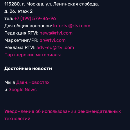
115280, г. Москва, ул. Ленинская слобода,
д. 26, этаж 2
тел:
+7 (499) 579-86-96
Для общих вопросов:
Infortvi@rtvi.com
Редакция RTVI:
news@rtvi.com
Маркетинг/PR:
pr@rtvi.com
Реклама RTVI:
adv-eu@rtvi.com
Партнерские материалы
Достойные новости
Мы в
Дзен.Новостях
и
Google.News
Уведомление об использовании рекомендательных
технологий