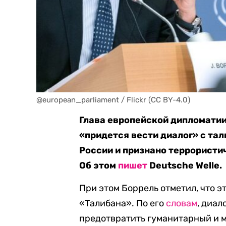
@european_parliament / Flickr (CC BY-4.0)
Глава европейской дипломатии 
«придется вести диалог» с та
России и признано террористи
Об этом
пишет
Deutsche Welle.
При этом Боррель отметил, что э
«Талибана». По его
словам
, диал
предотвратить гуманитарный и 