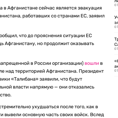
л
07
а в Афганистане сейчас является эвакуация
анистана, работавших со странами ЕС, заявил
У
э
07
ообщил, что до прояснения ситуации ЕС
Т
ь Афганистану, но продолжит оказывать
С
07
«
(запрещенной в России организации)
вошли
в
а
оле над территорией Афганистана. Президент
07
вики «Талибана» заявили, что будут
льной власти напрямую — они отказались
ство.
тремительно ухудшаться после того, как в
и вывели основную часть своих войск. Вслед