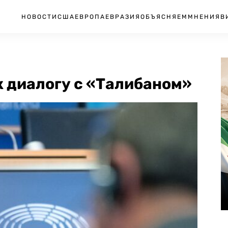
НОВОСТИ
США
ЕВРОПА
ЕВРАЗИЯ
ОБЪЯСНЯЕМ
МНЕНИЯ
В
 к диалогу с «Талибаном»