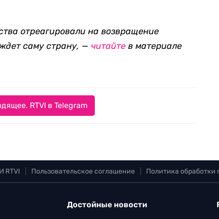
рства отреагировали на возвращение
 ждет саму страну, —
читайте
в материале
дящее. RTVI в Telegram
И RTVI
|
Пользовательское соглашение
|
Политика обработки
Достойные новости