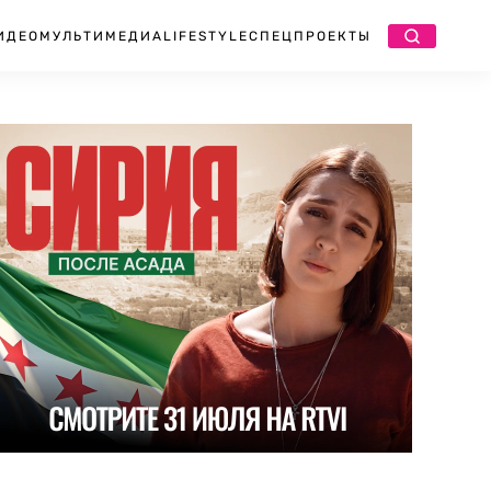
ИДЕО
МУЛЬТИМЕДИА
LIFESTYLE
СПЕЦПРОЕКТЫ