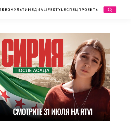
ИДЕО
МУЛЬТИМЕДИА
LIFESTYLE
СПЕЦПРОЕКТЫ