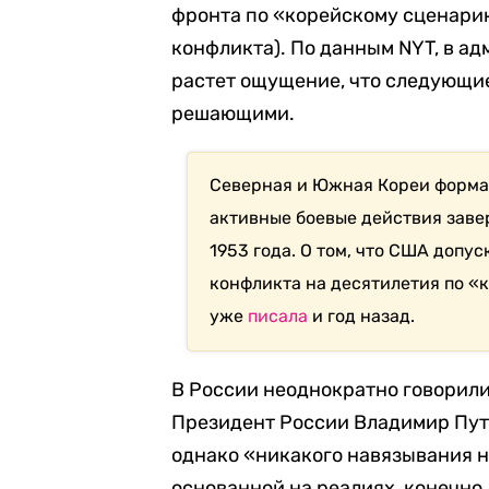
фронта по «корейскому сценарию
конфликта). По данным NYT, в 
растет ощущение, что следующие
решающими.
Северная и Южная Кореи формал
активные боевые действия зав
1953 года. О том, что США доп
конфликта на десятилетия по «
уже
писала
и год назад.
В России неоднократно говорили
Президент России Владимир Пу
однако «никакого навязывания на
основанной на реалиях, конечно,