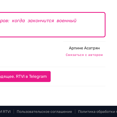
ров: когда закончится военный
Арпине Асатрян
Связаться с автором
дящее. RTVI в Telegram
И RTVI
|
Пользовательское соглашение
|
Политика обработки