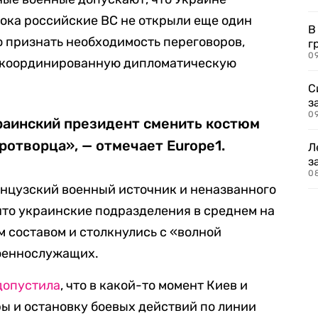
пока российские ВС не открыли еще один
В
о признать необходимость переговоров,
г
09
 скоординированную дипломатическую
С
з
0
краинский президент сменить костюм
ротворца», — отмечает Europe1.
Л
з
0
анцузский военный источник и неназванного
что украинские подразделения в среднем на
 составом и столкнулись с «волной
оеннослужащих.
допустила
, что в какой-то момент Киев и
ры и остановку боевых действий по линии