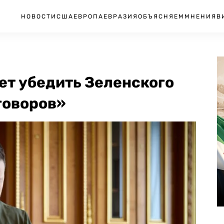
НОВОСТИ
США
ЕВРОПА
ЕВРАЗИЯ
ОБЪЯСНЯЕМ
МНЕНИЯ
В
ует убедить Зеленского
говоров»