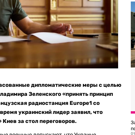
ласованные дипломатические меры с целью
Владимира Зеленского «принять принцип
нцузская радиостанция Europe1 со
 время украинский лидер заявил, что
 Киев за стол переговоров.
З
п
ые военные допускают, что Украине
0