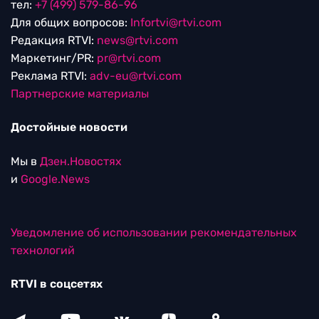
тел:
+7 (499) 579-86-96
Для общих вопросов:
Infortvi@rtvi.com
Редакция RTVI:
news@rtvi.com
Маркетинг/PR:
pr@rtvi.com
Реклама RTVI:
adv-eu@rtvi.com
Партнерские материалы
Достойные новости
Мы в
Дзен.Новостях
и
Google.News
Уведомление об использовании рекомендательных
технологий
RTVI в соцсетях