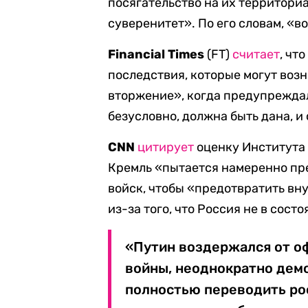
посягательство на их территориа
суверенитет». По его словам, «в
Financial Times
(FT)
считает
, чт
последствия, которые могут воз
вторжение», когда предупреждал
безусловно, должна быть дана, и 
CNN
цитирует
оценку Института 
Кремль «пытается намеренно пр
войск, чтобы «предотвратить в
из-за того, что Россия не в сос
«Путин воздержался от о
войны, неоднократно дем
полностью переводить ро