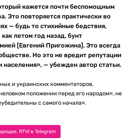
оторый кажется почти беспомощным
ва. Это повторяется практически во
х — будь то стихийные бедствия,
 как летом год назад, бунт
ией [Евгений Пригожина]. Это всегда
обществе. Но это не вредит репутации
 населения», — убежден автор статьи.
дных и украинских комментаторов,
неловком положении перед его народом», не
еубедительны с самого начала».
дящее. RTVI в Telegram