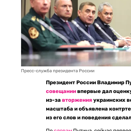
Пресс-служба президента России
Президент России Владимир Пу
совещании
впервые дал оценку
из-за
вторжения
украинских в
масштаба и объявлена контрт
из его слов и поведения сдела
По
словам
Путина, сейчас первоо