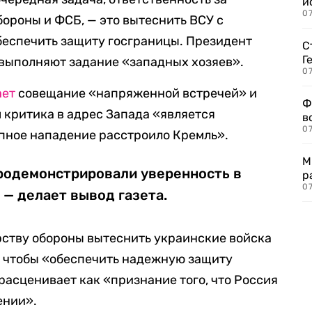
и
0
ороны и ФСБ, — это вытеснить ВСУ с
беспечить защиту госграницы. Президент
С
Г
 выполняют задание «западных хозяев».
07
ает
совещание «напряженной встречей» и
Ф
 критика в адрес Запада «является
в
07
апное нападение расстроило Кремль».
М
продемонстрировали уверенность в
р
07
 — делает вывод газета.
ству обороны вытеснить украинские войска
, чтобы «обеспечить надежную защиту
расценивает как «признание того, что Россия
ении».