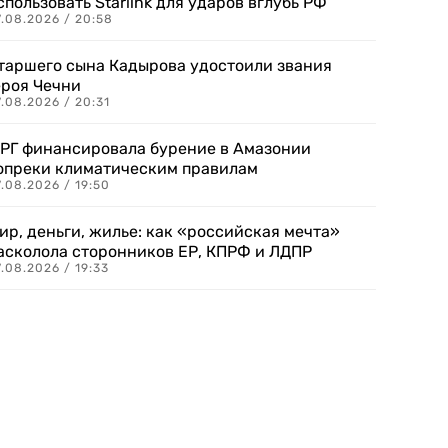
спользовать Starlink для ударов вглубь РФ
7.08.2026 / 20:58
таршего сына Кадырова удостоили звания
ероя Чечни
.08.2026 / 20:31
РГ финансировала бурение в Амазонии
опреки климатическим правилам
.08.2026 / 19:50
ир, деньги, жилье: как «российская мечта»
асколола сторонников ЕР, КПРФ и ЛДПР
.08.2026 / 19:33