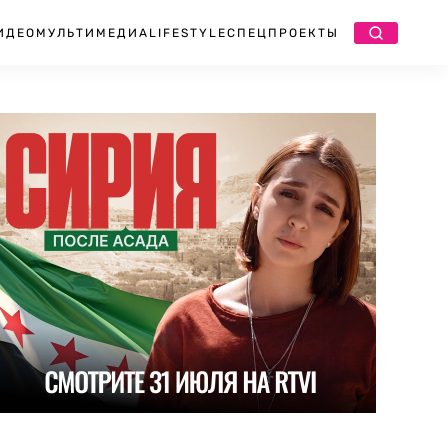
ИДЕО
МУЛЬТИМЕДИА
LIFESTYLE
СПЕЦПРОЕКТЫ