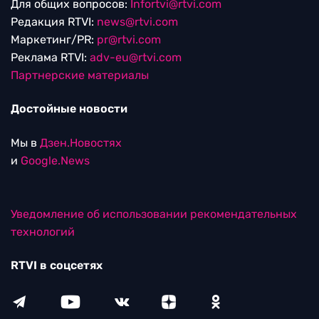
Для общих вопросов:
Infortvi@rtvi.com
Редакция RTVI:
news@rtvi.com
Маркетинг/PR:
pr@rtvi.com
Реклама RTVI:
adv-eu@rtvi.com
Партнерские материалы
Достойные новости
Мы в
Дзен.Новостях
и
Google.News
Уведомление об использовании рекомендательных
технологий
RTVI в соцсетях