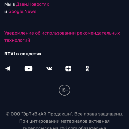
Мы в
Дзен.Новостях
и
Google.News
Уведомление об использовании рекомендательных
технологий
RTVI в соцсетях
18+
© ООО "ЭрТиВиАй Продакшн". Все права защищены.
При цитировании материалов активная
гиперссылка на rtvi.com обязательна