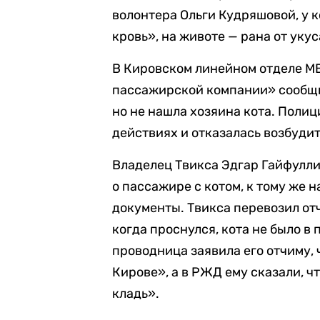
волонтера Ольги Кудряшовой, у 
кровь», на животе — рана от укус
В Кировском линейном отделе М
пассажирской компании» сообщи
но не нашла хозяина кота. Полиц
действиях и отказалась возбудит
Владелец Твикса Эдгар Гайфулли
о пассажире с котом, к тому же
документы. Твикса перевозил от
когда проснулся, кота не было в
проводница заявила его отчиму, 
Кирове», а в РЖД ему сказали, ч
кладь».