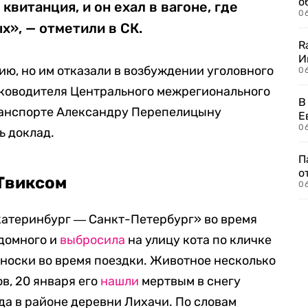
о
витанция, и он ехал в вагоне, где
06
», — отметили в СК.
R
И
ию, но им отказали в возбуждении уголовного
0
руководителя Центрального межрегионального
В
ранспорте Александру Перепелицыну
Е
06
ь доклад.
П
о
 Твиксом
06
катеринбург ― Санкт-Петербург» во время
здомного и
выбросила
на улицу кота по кличке
еноски во время поездки. Животное несколько
в, 20 января его
нашли
мертвым в снегу
а в районе деревни Лихачи. По словам