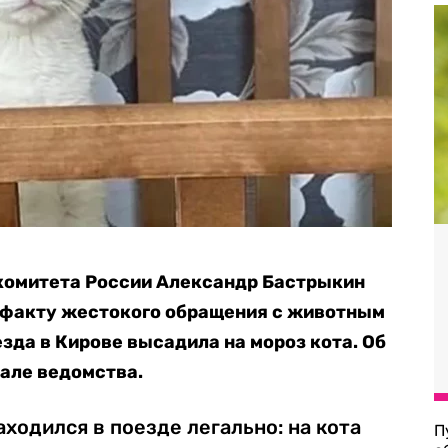
комитета России Александр Бастрыкин
о факту жестокого обращения с животным
езда в Кирове высадила на мороз кота. Об
але ведомства.
аходился в поезде легально: на кота
П