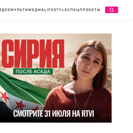
ИДЕО
МУЛЬТИМЕДИА
LIFESTYLE
СПЕЦПРОЕКТЫ