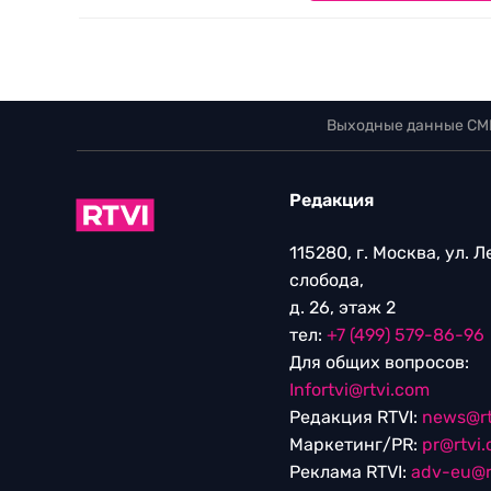
Выходные данные СМ
Редакция
115280, г. Москва, ул. 
слобода,
д. 26, этаж 2
тел:
+7 (499) 579-86-96
Для общих вопросов:
Infortvi@rtvi.com
Редакция RTVI:
news@rt
Маркетинг/PR:
pr@rtvi
Реклама RTVI:
adv-eu@r