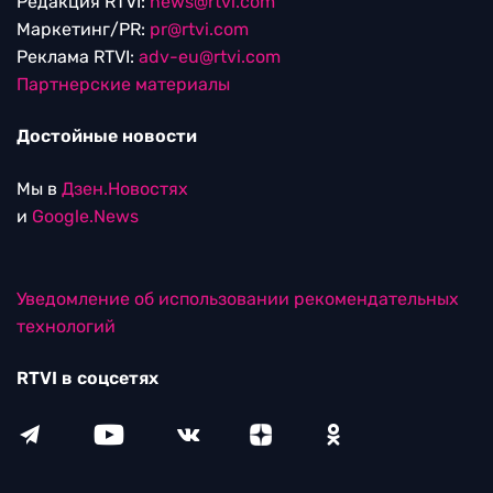
Редакция RTVI:
news@rtvi.com
Маркетинг/PR:
pr@rtvi.com
Реклама RTVI:
adv-eu@rtvi.com
Партнерские материалы
Достойные новости
Мы в
Дзен.Новостях
и
Google.News
Уведомление об использовании рекомендательных
технологий
RTVI в соцсетях