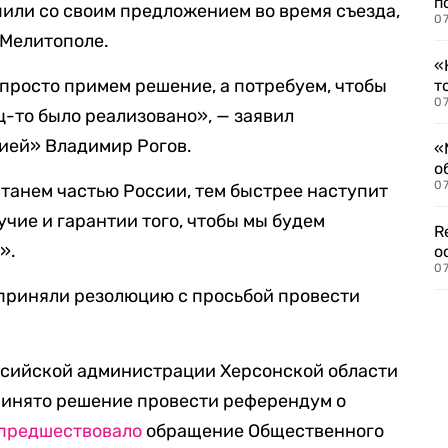
п
или со своим предложением во время съезда,
07
 Мелитополе.
«
 просто примем решение, а потребуем, чтобы
т
07
-то было реализовано», — заявил
ией» Владимир Рогов.
«
о
07
станем частью России, тем быстрее наступит
чие и гарантии того, чтобы мы будем
R
».
о
07
 приняли резолюцию с просьбой провести
оссийской администрации Херсонской области
принято решение провести референдум о
предшествовало
обращение Общественного