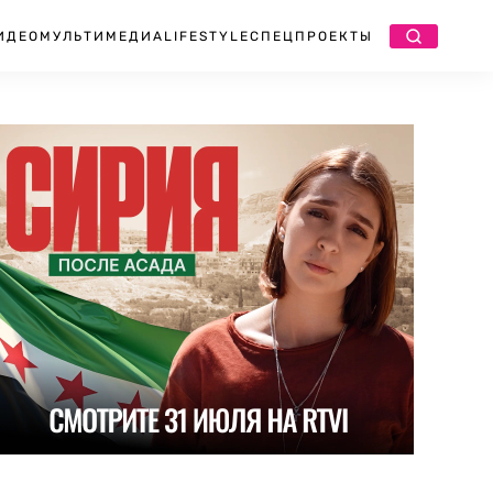
ИДЕО
МУЛЬТИМЕДИА
LIFESTYLE
СПЕЦПРОЕКТЫ