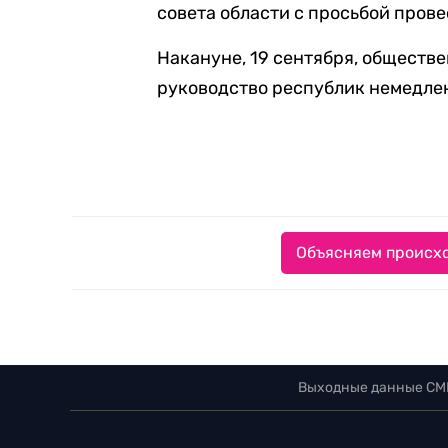
совета области с просьбой пров
Накануне, 19 сентября, общест
руководство республик немедле
Объясняем происхо
Выходные данные СМ