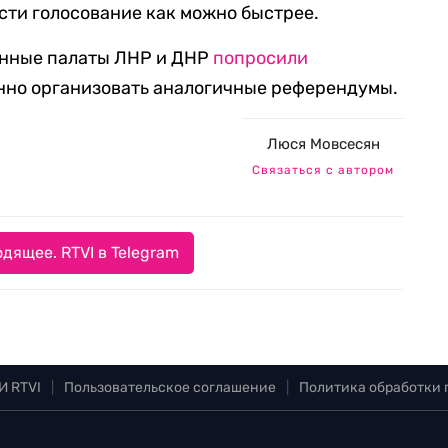
ести голосование как можно быстрее.
венные палаты ЛНР и ДНР
попросили
нно организовать аналогичные референдумы.
Люся Мовсесян
Связаться с автором
дящее. RTVI в Telegram
И RTVI
|
Пользовательское соглашение
|
Политика обработки