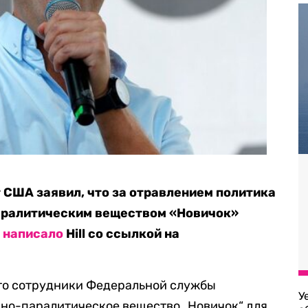
США заявил, что за отравлением политика
аралитическим веществом «Новичок»
я
написало
Hill со ссылкой на
то сотрудники Федеральной службы
У
вно-паралитическое вещество „Новичок“ для