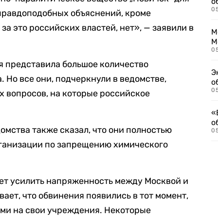
о
0
 правдоподобных объяснений, кроме
за это российских властей, нет», — заявили в
М
М
05
ия представила большое количество
Э
 Но все они, подчеркнули в ведомстве,
о
05
х вопросов, на которые российское
«
о
мства также сказал, что они полностью
05
ганизации по запрещению химического
ожет усилить напряженность между Москвой и
ает, что обвинения появились в тот момент,
ами на свои учреждения. Некоторые