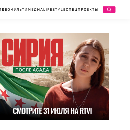
ИДЕО
МУЛЬТИМЕДИА
LIFESTYLE
СПЕЦПРОЕКТЫ