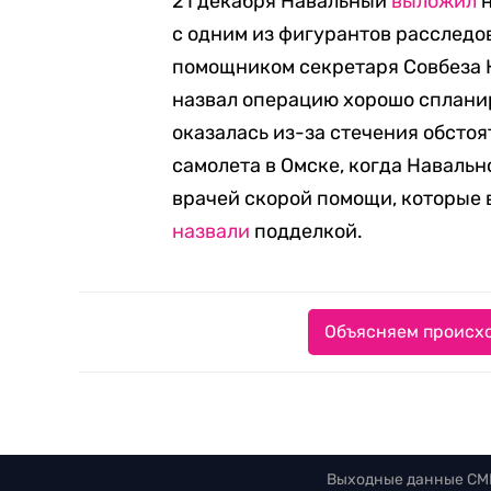
21 декабря Навальный
выложил
н
с одним из фигурантов расследо
помощником секретаря Совбеза 
назвал операцию хорошо спланир
оказалась из-за стечения обстоя
самолета в Омске, когда Навальн
врачей скорой помощи, которые 
назвали
подделкой.
Объясняем происхо
Выходные данные СМ