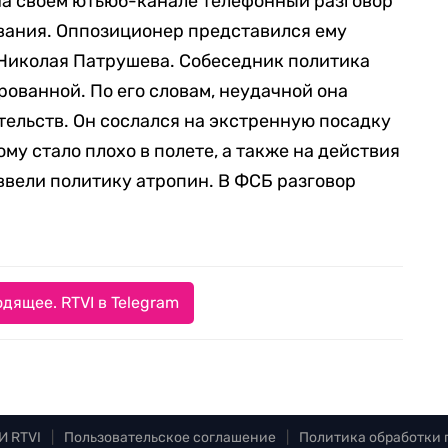
а своем ютьюб-канале телефонный разговор
вания. Оппозиционер представился ему
Николая Патрушева. Собеседник политика
ованной. По его словам, неудачной она
тельств. Он сослался на экстренную посадку
ому стало плохо в полете, а также на действия
ввели политику атропин. В ФСБ разговор
дящее. RTVI в Telegram
И RTVI
|
Пользовательское соглашение
|
Политика обработки