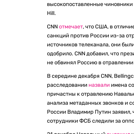
высокопоставленные чиновники 
Hill.
CNN
отмечает
, что США, в отлич
санкций против России из-за отр
источников телеканала, они были
одобрило. CNN добавил, что пре
не обвинял Россию в отравлении
В середине декабря CNN, Bellingca
расследовании
назвали
имена со
причастны к отравлению Навальн
анализа метаданных звонков и с
России Владимир Путин заявил, ч
сотрудники ФСБ следили за опп