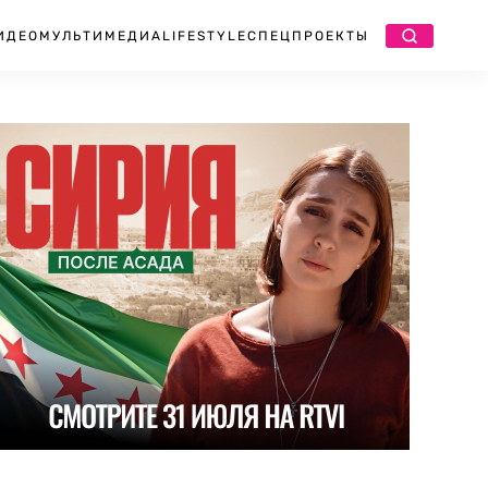
ИДЕО
МУЛЬТИМЕДИА
LIFESTYLE
СПЕЦПРОЕКТЫ