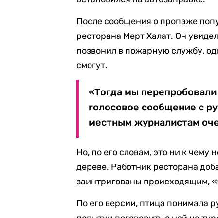
После сообщения о пропаже попу
ресторана Мерт Халат. Он увидел
позвонил в пожарную службу, одн
смогут.
«Тогда мы перепробовали
голосовое сообщение с ру
местным журналистам оч
Но, по его словам, это ни к чему
дереве. Работник ресторана доба
заинтригованы происходящим, «ч
По его версии, птица понимала р