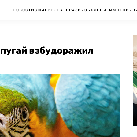
НОВОСТИ
США
ЕВРОПА
ЕВРАЗИЯ
ОБЪЯСНЯЕМ
МНЕНИЯ
В
опугай взбудоражил