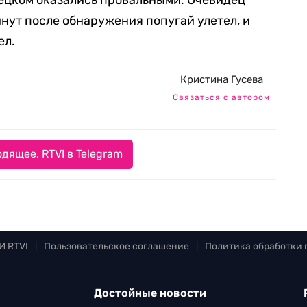
рецком оказались провальными. Очевидец
инут после обнаружения попугай улетел, и
ел.
Кристина Гусева
Связаться с автором
дящее. RTVI в Telegram
И RTVI
|
Пользовательское соглашение
|
Политика обработки
Достойные новости