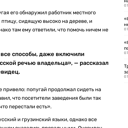
н
07
гая его обнаружил работник местного
«
 птицу, сидящую высоко на дереве, и
н
ако там ему ответили, что помочь ничем не
07
«
п
 все способы, даже включили
07
сской речью владельца», — рассказал
Т
евидец.
з
07
 не привело: попугай продолжал сидеть на
вил, что посетители заведения были так
то перестали есть».
усский и грузинский языки, однако все