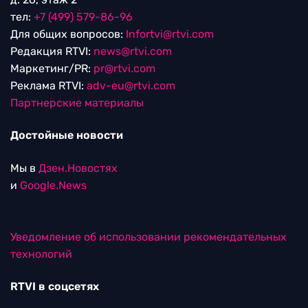
тел:
+7 (499) 579-86-96
Для общих вопросов:
Infortvi@rtvi.com
Редакция RTVI:
news@rtvi.com
Маркетинг/PR:
pr@rtvi.com
Реклама RTVI:
adv-eu@rtvi.com
Партнерские материалы
Достойные новости
Мы в
Дзен.Новостях
и
Google.News
Уведомление об использовании рекомендательных
технологий
RTVI в соцсетях