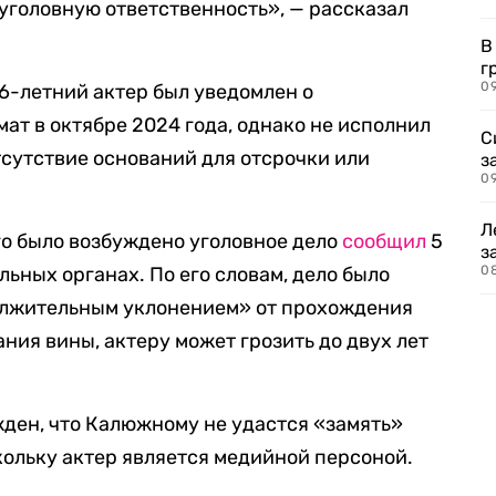
 уголовную ответственность», — рассказал
В
г
09
 26-летний актер был уведомлен о
ат в октябре 2024 года, однако не исполнил
С
тсутствие оснований для отсрочки или
з
0
Л
го было возбуждено уголовное дело
сообщил
5
з
ьных органах. По его словам, дело было
0
должительным уклонением» от прохождения
ния вины, актеру может грозить до двух лет
ден, что Калюжному не удастся «замять»
кольку актер является медийной персоной.