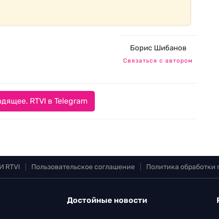
Борис Шибанов
Связаться с автором
дящее. RTVI в Telegram
И RTVI
|
Пользовательское соглашение
|
Политика обработки
Достойные новости