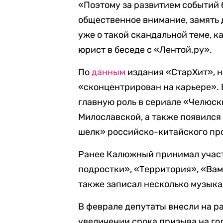
«Поэтому за развитием событий 
общественное внимание, замять д
уже о такой скандальной теме, к
юрист в беседе с «Лентой.ру».
По
данным
издания «СтарХит», 
«сконцентрирован на карьере». В
главную роль в сериале «Челюск
Милославской, а также появился
шелк» российско-китайского пр
Ранее Калюжный принимал участ
подростки», «Территория», «Вам
также записал несколько музыка
В феврале депутаты внесли на р
увеличении срока призыва на год