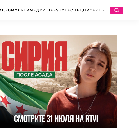
ИДЕО
МУЛЬТИМЕДИА
LIFESTYLE
СПЕЦПРОЕКТЫ