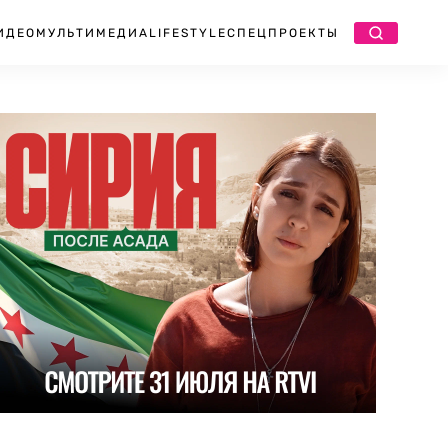
ИДЕО
МУЛЬТИМЕДИА
LIFESTYLE
СПЕЦПРОЕКТЫ