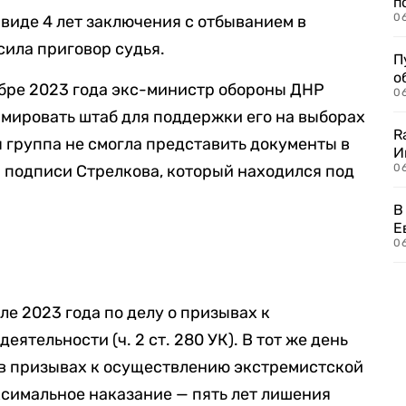
п
0
 виде 4 лет заключения с отбыванием в
сила приговор судья.
П
о
ябре 2023 года экс-министр обороны ДНР
06
мировать штаб для поддержки его на выборах
R
я группа не смогла представить документы в
И
 подписи Стрелкова, который находился под
0
В
Е
06
ле 2023 года по делу о призывах к
ятельности (ч. 2 ст. 280 УК). В тот же день
 в призывах к осуществлению экстремистской
максимальное наказание — пять лет лишения