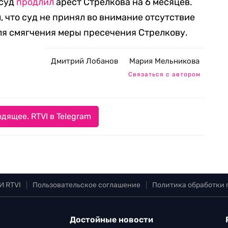
 суд
продлил
арест Стрелкова на 6 месяцев.
, что суд не принял во внимание отсутствие
ля смягчения меры пресечения Стрелкову.
Дмитрий Лобанов
Мария Мельникова
Связаться с автором
дящее. RTVI в Telegram
И RTVI
|
Пользовательское соглашение
|
Политика обработки
Достойные новости