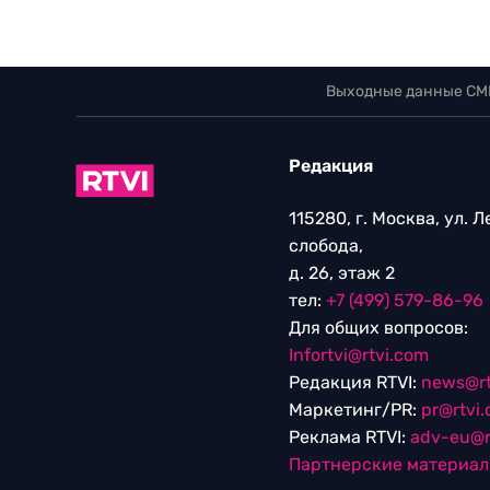
Выходные данные СМ
Редакция
115280, г. Москва, ул. 
слобода,
д. 26, этаж 2
тел:
+7 (499) 579-86-96
Для общих вопросов:
Infortvi@rtvi.com
Редакция RTVI:
news@rt
Маркетинг/PR:
pr@rtvi
Реклама RTVI:
adv-eu@r
Партнерские материа