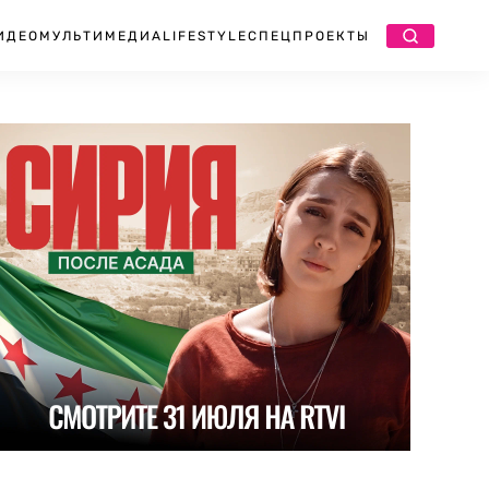
ИДЕО
МУЛЬТИМЕДИА
LIFESTYLE
СПЕЦПРОЕКТЫ