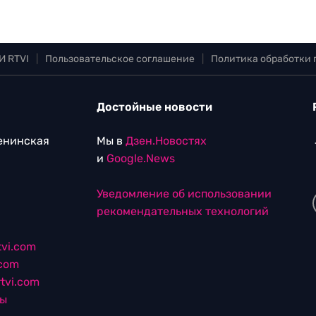
И RTVI
|
Пользовательское соглашение
|
Политика обработки
Достойные новости
Ленинская
Мы в
Дзен.Новостях
и
Google.News
Уведомление об использовании
рекомендательных технологий
vi.com
.com
tvi.com
лы