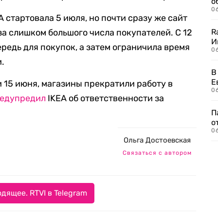
о
06
 стартовала 5 июля, но почти сразу же сайт
за слишком большого числа покупателей. С 12
R
И
редь для покупок, а затем ограничила время
0
и.
В
Е
и 15 июня, магазины прекратили работу в
06
едупредил
IKEA об ответственности за
П
о
06
Ольга Достоевская
Связаться с автором
дящее. RTVI в Telegram