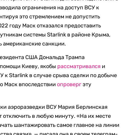
 вводила ограничения на доступ ВСУ к
нтируя это стремлением не допустить
022 году Маск отказался предоставить
утникам системы Starlink в районе Крыма,
ть американские санкции.
резидента США Дональда Трампа
 помощи Киеву, якобы
рассматривался
и
 к Starlink в случае срыва сделки по добыче
ко Маск впоследствии
опроверг
эту
ки аэроразведки ВСУ Мария Берлинская
гут отключить в любую минуту. «На их месте
начать шантажировать самое главное на линии
тва связи», — писала она в своем телеграм-