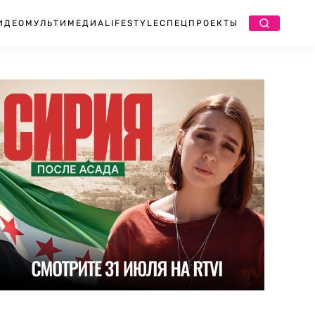
ИДЕО
МУЛЬТИМЕДИА
LIFESTYLE
СПЕЦПРОЕКТЫ