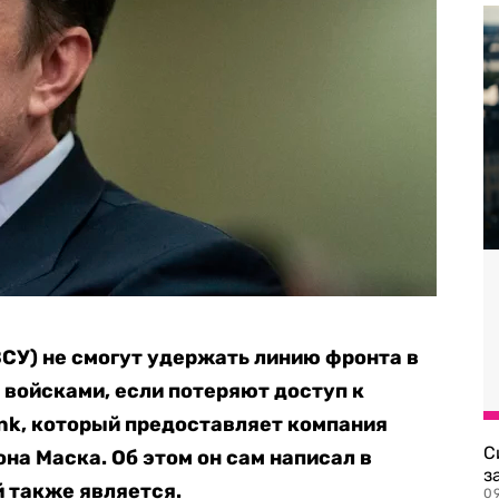
СУ) не смогут удержать линию фронта в
 войсками, если потеряют доступ к
ink, который предоставляет компания
С
на Маска. Об этом он сам написал в
з
й также является.
0