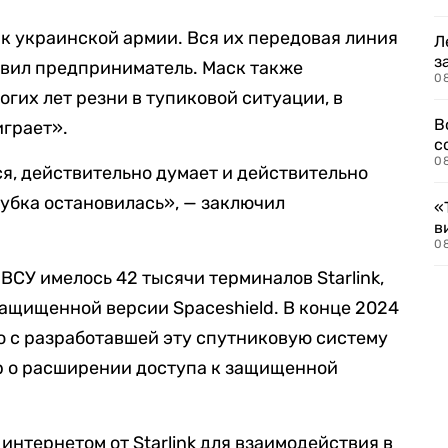
тяк украинской армии. Вся их передовая линия
Л
з
аявил предприниматель. Маск также
0
огих лет резни в тупиковой ситуации, в
В
играет».
с
0
ся, действительно думает и действительно
рубка остановилась», — заключил
«
в
0
 ВСУ имелось 42 тысячи терминалов Starlink,
ащищенной версии Spaceshield. В конце 2024
 с разработавшей эту спутниковую систему
р о расширении доступа к защищенной
нтернетом от Starlink для взаимодействия в