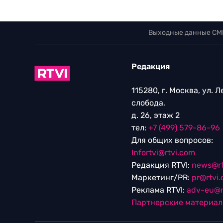
Выходные данные СМ
Редакция
115280, г. Москва, ул. 
слобода,
д. 26, этаж 2
тел:
+7 (499) 579-86-96
Для общих вопросов:
Infortvi@rtvi.com
Редакция RTVI:
news@rt
Маркетинг/PR:
pr@rtvi
Реклама RTVI:
adv-eu@r
Партнерские материа