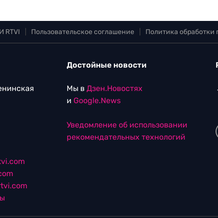
И RTVI
|
Пользовательское соглашение
|
Политика обработки
Достойные новости
Ленинская
Мы в
Дзен.Новостях
и
Google.News
Уведомление об использовании
рекомендательных технологий
vi.com
.com
tvi.com
лы