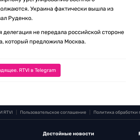
должаются. Украина фактически вышла из
зал Руденко.
я делегация не передала российской стороне
ра, который предложила Москва.
дящее. RTVI в Telegram
И RTVI
|
Пользовательское соглашение
|
Политика обработки
Достойные новости