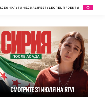
ИДЕО
МУЛЬТИМЕДИА
LIFESTYLE
СПЕЦПРОЕКТЫ