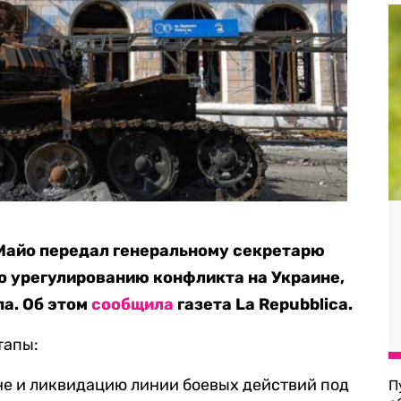
Майо передал генеральному секретарю
о урегулированию конфликта на Украине,
а. Об этом
сообщила
газета La Repubblica.
тапы:
не и ликвидацию линии боевых действий под
П