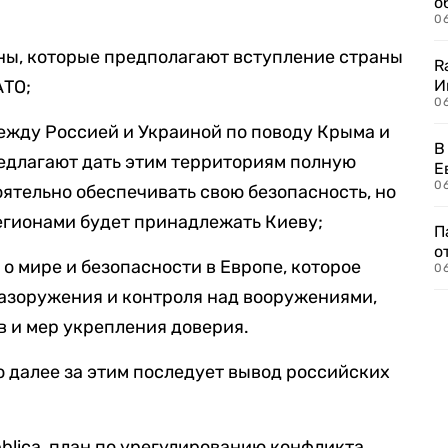
о
06
ны, которые предполагают вступление страны
R
АТО;
И
0
ежду Россией и Украиной по поводу Крыма и
В
едлагают дать этим территориям полную
Е
06
ятельно обеспечивать свою безопасность, но
егионами будет принадлежать Киеву;
П
о
о мире и безопасности в Европе, которое
06
разоружения и контроля над вооружениями,
 и мер укрепления доверия.
о далее за этим последует вывод российских
blica, план по урегулированию конфликта