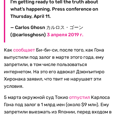
I’m getting ready to tell the truth about
what’s happening. Press conference on
Thursday, April 11.
— Carlos Ghosn カルロス・ゴーン
(@carlosghosn)
3 апреля 2019 г.
Как
сообщает
Би-би-си, после того, как Гона
выпустили под залог в марте этого года, ему
запретили, в том числе пользоваться
интернетом. На это его адвокат Дзюнъитиро
Хиронака заявил, что твит не нарушает эти
условия.
5 марта окружной суд Токио
отпустил
Карлоса
Гона под залог в 1 млрд иен (около $9 млн). Ему
запретили выезжать из Японии, перед входом в