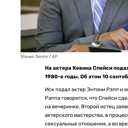
Steven Senne / AP
На актера Кевина Спейси подал
1980-е годы. Об этом 10 сентя
Иск подал актер Энтони Рэпп и 
Рэппа говорится, что Спейси сд
на вечеринке. Второй истец заяви
актерского мастерства, в процес
сексуальные отношения, а во вр