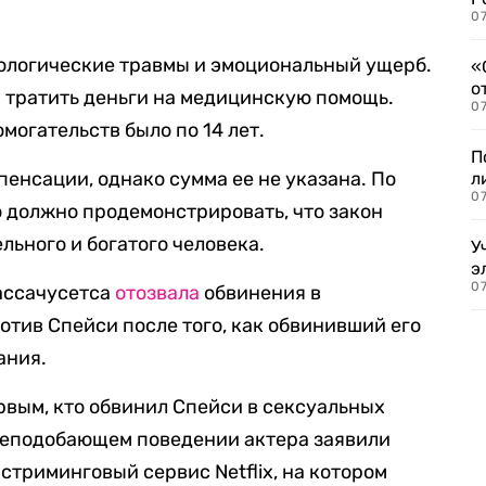
07
хологические травмы и эмоциональный ущерб.
«
о
 тратить деньги на медицинскую помощь.
07
могательств было по 14 лет.
П
енсации, однако сумма ее не указана. По
л
07
о должно продемонстрировать, что закон
льного и богатого человека.
У
э
07
ассачусетса
отозвала
обвинения в
отив Спейси после того, как обвинивший его
ания.
ервым, кто обвинил Спейси в сексуальных
 неподобающем поведении актера заявили
стриминговый сервис Netflix, на котором