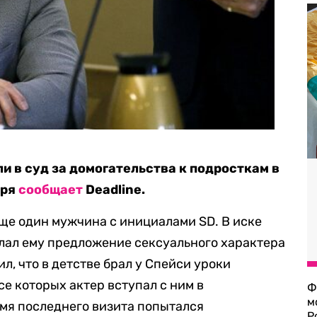
и в суд за домогательства к подросткам в
бря
сообщает
Deadline.
еще один мужчина с инициалами SD. В иске
елал ему предложение сексуального характера
л, что в детстве брал у Спейси уроки
се которых актер вступал с ним в
Ф
м
емя последнего визита попытался
Р