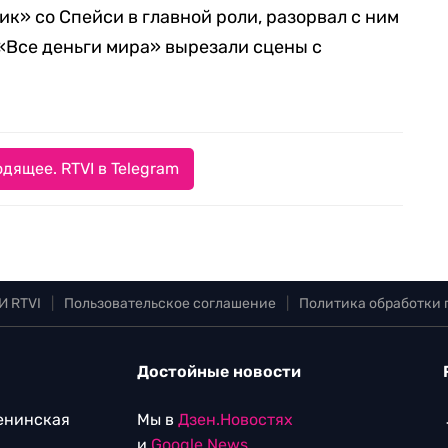
к» со Спейси в главной роли, разорвал с ним
 «Все деньги мира» вырезали сцены с
дящее. RTVI в Telegram
И RTVI
|
Пользовательское соглашение
|
Политика обработки
Достойные новости
Ленинская
Мы в
Дзен.Новостях
и
Google.News