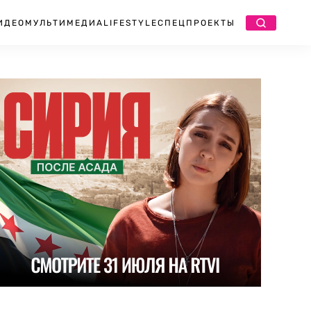
ИДЕО
МУЛЬТИМЕДИА
LIFESTYLE
СПЕЦПРОЕКТЫ