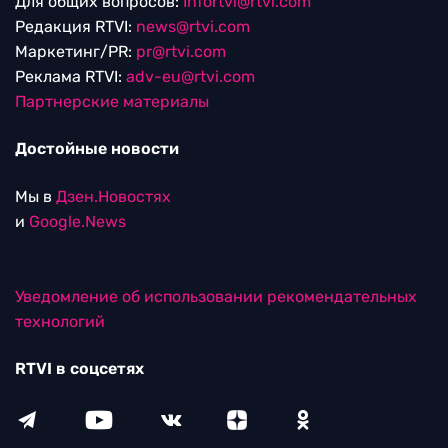
Для общих вопросов:
Infortvi@rtvi.com
Редакция RTVI:
news@rtvi.com
Маркетинг/PR:
pr@rtvi.com
Реклама RTVI:
adv-eu@rtvi.com
Партнерские материалы
Достойные новости
Мы в
Дзен.Новостях
и
Google.News
Уведомление об использовании рекомендательных
технологий
RTVI в соцсетях