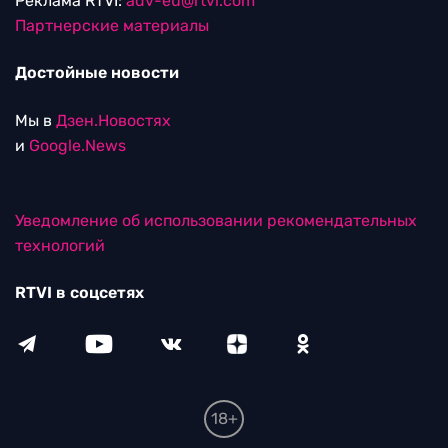
Реклама RTVI:
adv-eu@rtvi.com
Партнерские материалы
Достойные новости
Мы в
Дзен.Новостях
и
Google.News
Уведомление об использовании рекомендательных
технологий
RTVI в соцсетях
18+