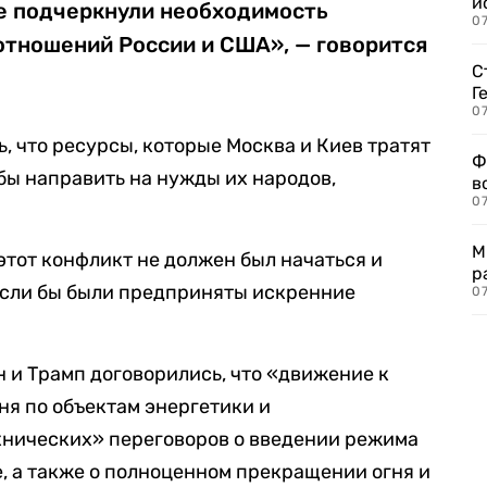
и
е подчеркнули необходимость
0
отношений России и США», — говорится
С
Г
07
, что ресурсы, которые Москва и Киев тратят
Ф
 бы направить на нужды их народов,
в
07
М
этот конфликт не должен был начаться и
р
если бы были предприняты искренние
07
н и Трамп договорились, что «движение к
ня по объектам энергетики и
хнических» переговоров о введении режима
, а также о полноценном прекращении огня и