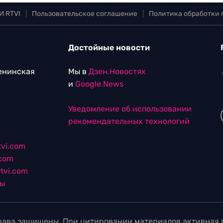
И RTVI
|
Пользовательское соглашение
|
Политика обработки
Достойные новости
Ленинская
Мы в
Дзен.Новостях
и
Google.News
Уведомление об использовании
рекомендательных технологий
vi.com
.com
tvi.com
лы
ава защищены. При цитировании материалов активная г