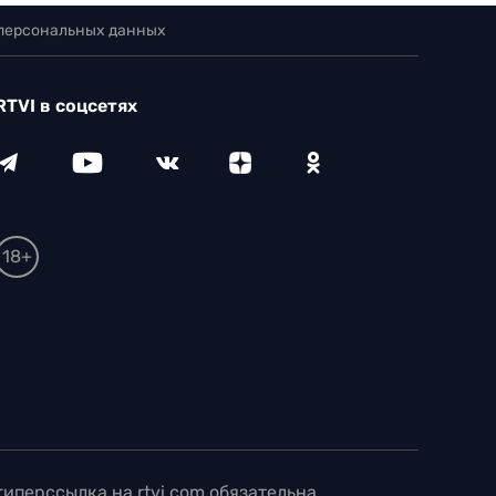
 персональных данных
RTVI в соцсетях
18+
иперссылка на rtvi.com обязательна