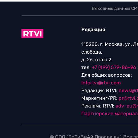
Выходные данные СМ
Редакция
115280, г. Москва, ул. 
слобода,
д. 26, этаж 2
тел:
+7 (499) 579-86-96
Для общих вопросов:
Infortvi@rtvi.com
Редакция RTVI:
news@rt
Маркетинг/PR:
pr@rtvi
Реклама RTVI:
adv-eu@r
Партнерские материа
© ООО "ЭрТиВиАй Продакшн". Все пр