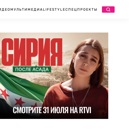
ИДЕО
МУЛЬТИМЕДИА
LIFESTYLE
СПЕЦПРОЕКТЫ