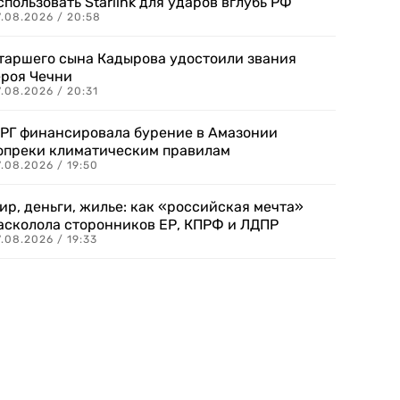
спользовать Starlink для ударов вглубь РФ
7.08.2026 / 20:58
таршего сына Кадырова удостоили звания
ероя Чечни
.08.2026 / 20:31
РГ финансировала бурение в Амазонии
опреки климатическим правилам
.08.2026 / 19:50
ир, деньги, жилье: как «российская мечта»
асколола сторонников ЕР, КПРФ и ЛДПР
.08.2026 / 19:33