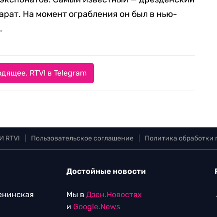
арат. На момент ограбления он был в нью-
.
дящее. RTVI в Telegram
И RTVI
|
Пользовательское соглашение
|
Политика обработки
Достойные новости
Ленинская
Мы в
Дзен.Новостях
и
Google.News