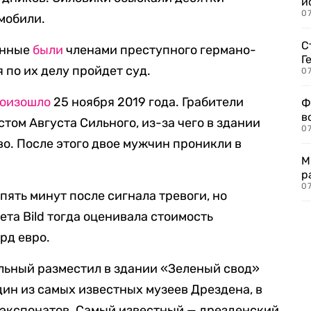
и
0
мобили.
С
анные
были
членами преступного германо-
Г
 по их делу пройдет суд.
07
оизошло
25 ноября 2019 года. Грабители
Ф
в
том Августа Сильного, из-за чего в здании
07
о. После этого двое мужчин проникли в
М
р
07
пять минут после сигнала тревоги, но
ета Bild тогда оценивала стоимость
рд евро.
льный разместил в здании «Зеленый свод»
дин из самых известных музеев Дрездена, в
 экспонатов. Самый известный — дрезденский