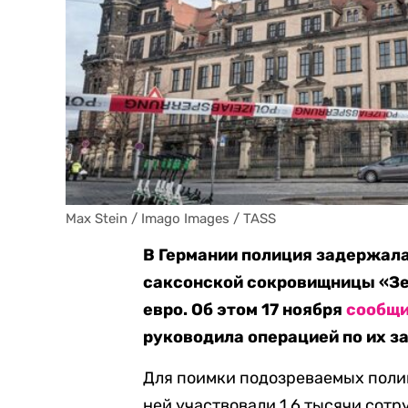
Max Stein / Imago Images / TASS
В Германии полиция задержала
саксонской сокровищницы «Зе
евро. Об этом 17 ноября
сообщ
руководила операцией по их 
Для поимки подозреваемых поли
ней участвовали 1,6 тысячи сот