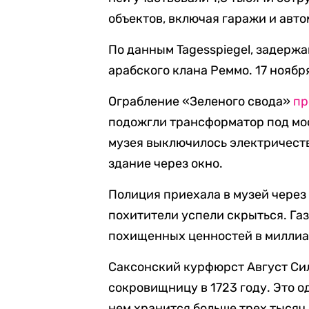
объектов, включая гаражи и авто
По данным Tagesspiegel, задерж
арабского клана Реммо. 17 ноября
Ограбление «Зеленого свода»
пр
подожгли трансформатор под мос
музея выключилось электричеств
здание через окно.
Полиция приехала в музей через 
похитители успели скрыться. Газ
похищенных ценностей в миллиа
Саксонский курфюрст Август Си
сокровищницу в 1723 году. Это о
нем хранится больше трех тысяч