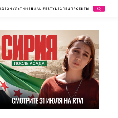
ИДЕО
МУЛЬТИМЕДИА
LIFESTYLE
СПЕЦПРОЕКТЫ