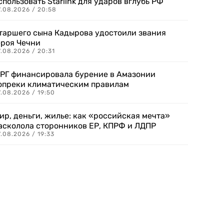
спользовать Starlink для ударов вглубь РФ
7.08.2026 / 20:58
таршего сына Кадырова удостоили звания
ероя Чечни
.08.2026 / 20:31
РГ финансировала бурение в Амазонии
опреки климатическим правилам
.08.2026 / 19:50
ир, деньги, жилье: как «российская мечта»
асколола сторонников ЕР, КПРФ и ЛДПР
.08.2026 / 19:33