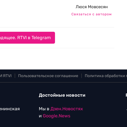
Люся Мовсесян
Связаться с автором
дящее. RTVI в Telegram
И RTVI
|
Пользовательское соглашение
|
Политика обработки
Достойные новости
Ленинская
Мы в
Дзен.Новостях
и
Google.News