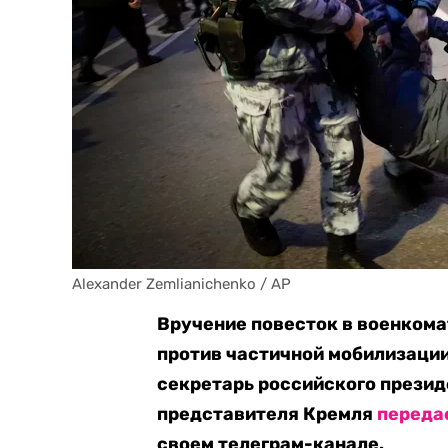
Alexander Zemlianichenko / AP
Вручение повесток в военком
против частичной мобилизации
секретарь российского презид
представителя Кремля
переда
своем телеграм-канале.