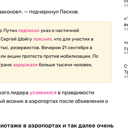
с
0
законов», — подчеркнул Песков.
«
в
0
ир Путин
подписал
указ о частичной
 Сергей Шойгу
пояснил
, что для участия в
«
тыс. резервистов. Вечером 21 сентября в
с
08
ли акции протеста против мобилизации. По
тране
задержали
больше тысячи человек,
С
Т
08
кого лидера
усомнился
в правдивости
й возник в аэропортах после объявления о
иотаже в аэропортах и так далее очень