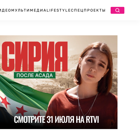
ИДЕО
МУЛЬТИМЕДИА
LIFESTYLE
СПЕЦПРОЕКТЫ