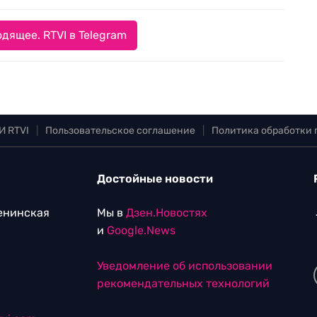
дящее. RTVI в Telegram
И RTVI
|
Пользовательское соглашение
|
Политика обработки
Достойные новости
Ленинская
Мы в
Дзен.Новостях
и
Google.News
Уведомление об использовании
рекомендательных технологий