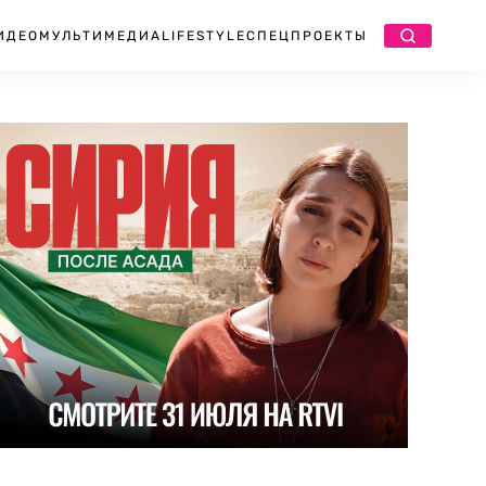
ИДЕО
МУЛЬТИМЕДИА
LIFESTYLE
СПЕЦПРОЕКТЫ