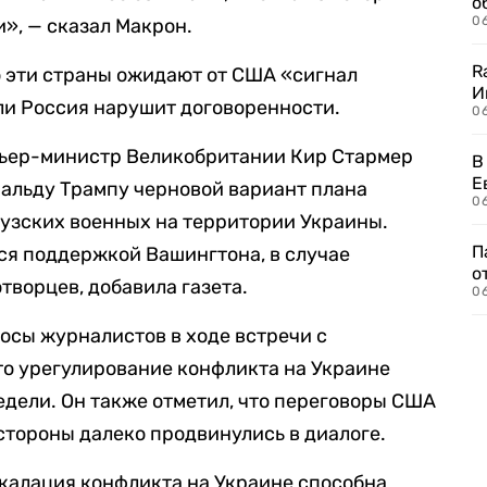
о
06
и», — сказал Макрон.
R
о эти страны ожидают от США «сигнал
И
сли Россия нарушит договоренности.
0
мьер-министр Великобритании Кир Стармер
В
Е
альду Трампу черновой вариант плана
06
узских военных на территории Украины.
П
ься поддержкой Вашингтона, в случае
о
творцев, добавила газета.
06
росы журналистов в ходе встречи с
что урегулирование конфликта на Украине
дели. Он также отметил, что переговоры США
стороны далеко продвинулись в диалоге.
скалация конфликта на Украине способна