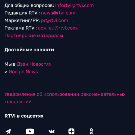
Для общих вопросов:
Infortvi@rtvi.com
Редакция RTVI:
news@rtvi.com
Маркетинг/PR:
pr@rtvi.com
Реклама RTVI:
adv-eu@rtvi.com
Партнерские материалы
Достойные новости
Мы в
Дзен.Новостях
и
Google.News
Уведомление об использовании рекомендательных
технологий
RTVI в соцсетях