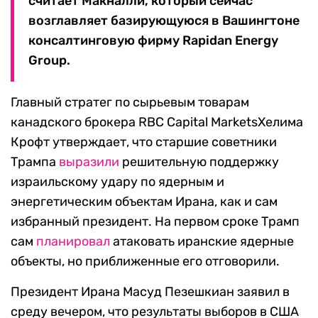
считает Макналли, который сейчас
возглавляет базирующуюся в Вашингтоне
консалтинговую фирму Rapidan Energy
Group.
Главный стратег по сырьевым товарам
канадского брокера RBC Capital MarketsХелима
Крофт утверждает, что старшие советники
Трампа
выразили
решительную поддержку
израильскому удару по ядерным и
энергетическим объектам Ирана, как и сам
избранный президент. На первом сроке Трамп
сам
планировал
атаковать иранские ядерные
объекты, но приближенные его отговорили.
Президент Ирана Масуд Пезешкиан заявил в
среду вечером, что результаты выборов в США