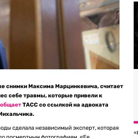
ые снимки Максима Марцинкевича, считает
нес себе травмы, которые привели к
ообщает
ТАСС со ссылкой на адвоката
Михальчика.
воды сделала независимый эксперт, которая
«
 по посмертным фотографиям. «Ее