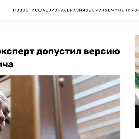
НОВОСТИ
США
ЕВРОПА
ЕВРАЗИЯ
ОБЪЯСНЯЕМ
МНЕНИЯ
В
эксперт допустил версию
ича