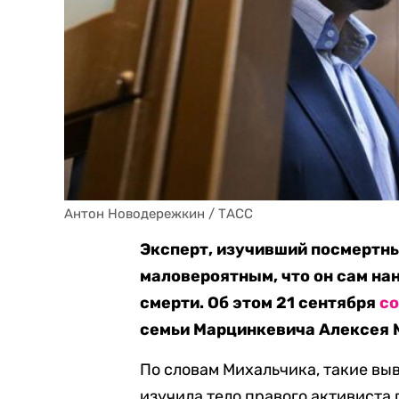
Антон Новодережкин / ТАСС
Эксперт, изучивший посмертн
маловероятным, что он сам на
смерти. Об этом 21 сентября
с
семьи Марцинкевича Алексея 
По словам Михальчика, такие вы
изучила тело правого активиста