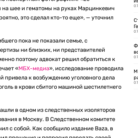
и
0
ы на шее и гематомы на руках Марцинкевич
роятно, это сделал кто-то еще», — уточнил
С
Г
07
ибшего пока не показали семье, с
Ф
ертизы ни близких, ни представителей
в
07
енно поэтому адвокат решил обратиться к
ечает «
МБХ-медиа
», исследование проводила
М
ой привела к возбуждению уголовного дела
р
07
оголь в крови сбитого машиной шестилетнего
нашли в одном из следственных изоляторов
ования в Москву. В Следственном комитете
ил с собой. Как сообщило издание Baza, в
сил прощения и попросил передать своей