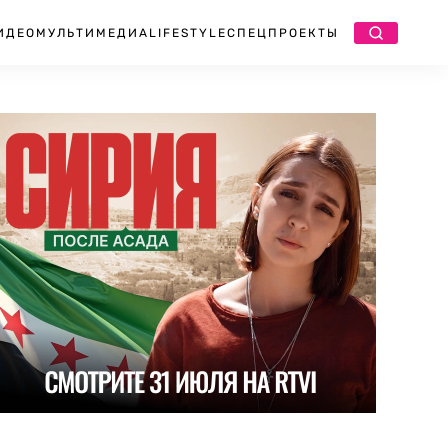
ИДЕО
МУЛЬТИМЕДИА
LIFESTYLE
СПЕЦПРОЕКТЫ