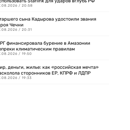
спользовать Starlink для ударов вглубь РФ
7.08.2026 / 20:58
таршего сына Кадырова удостоили звания
ероя Чечни
.08.2026 / 20:31
РГ финансировала бурение в Амазонии
опреки климатическим правилам
.08.2026 / 19:50
ир, деньги, жилье: как «российская мечта»
асколола сторонников ЕР, КПРФ и ЛДПР
.08.2026 / 19:33