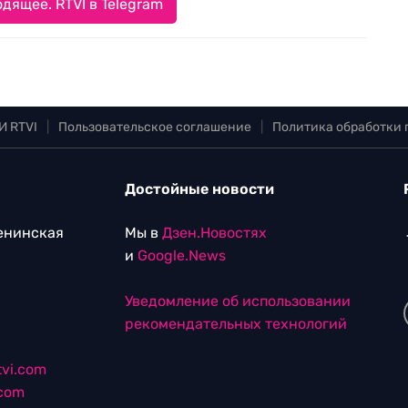
дящее. RTVI в Telegram
И RTVI
|
Пользовательское соглашение
|
Политика обработки
Достойные новости
Ленинская
Мы в
Дзен.Новостях
и
Google.News
Уведомление об использовании
рекомендательных технологий
vi.com
.com