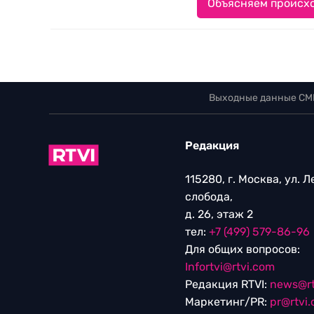
Объясняем происхо
Выходные данные СМ
Редакция
115280, г. Москва, ул. 
слобода,
д. 26, этаж 2
тел:
+7 (499) 579-86-96
Для общих вопросов:
Infortvi@rtvi.com
Редакция RTVI:
news@rt
Маркетинг/PR:
pr@rtvi