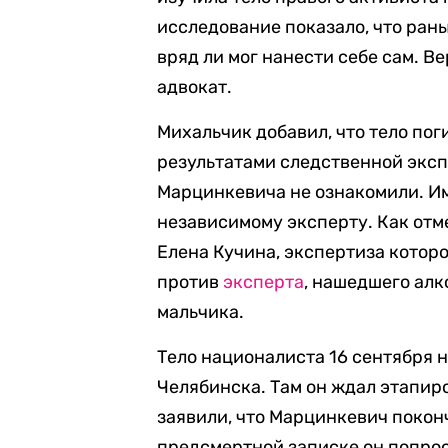
исследование показало, что ран
вряд ли мог нанести себе сам. Ве
адвокат.
Михальчик добавил, что тело пог
результатами следственной эксп
Марцинкевича не ознакомили. Им
независимому эксперту. Как отм
Елена Кучина, экспертиза котор
против
эксперта
, нашедшего алк
мальчика.
Тело националиста 16 сентября 
Челябинска. Там он ждал этапир
заявили, что Марцинкевич поконч
предсмертной записке он попро