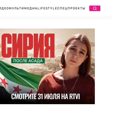
ИДЕО
МУЛЬТИМЕДИА
LIFESTYLE
СПЕЦПРОЕКТЫ