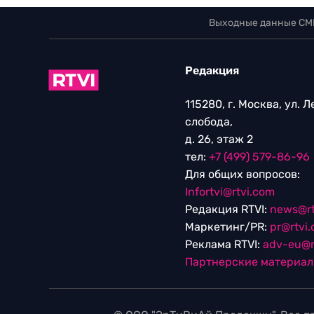
Выходные данные СМ
Редакция
115280, г. Москва, ул. 
слобода,
д. 26, этаж 2
тел:
+7 (499) 579-86-96
Для общих вопросов:
Infortvi@rtvi.com
Редакция RTVI:
news@rt
Маркетинг/PR:
pr@rtvi
Реклама RTVI:
adv-eu@r
Партнерские материа