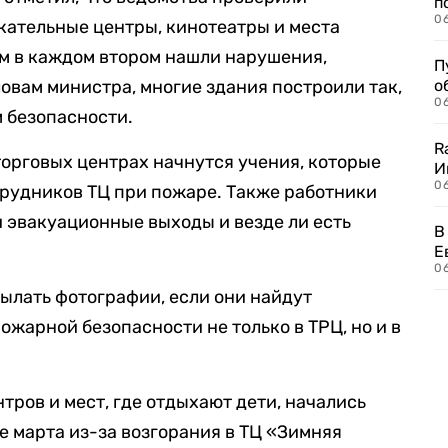
п
0
кательные центры, кинотеатры и места
ом в каждом втором нашли нарушения,
П
овам министра, многие здания построили так,
о
06
м безопасности.
R
в торговых центрах начнутся учения, которые
И
0
трудников ТЦ при пожаре. Также работники
и эвакуационные выходы и везде ли есть
В
Е
06
ылать фотографии, если они найдут
жарной безопасности не только в ТРЦ, но и в
тров и мест, где отдыхают дети, начались
е марта из-за возгорания в ТЦ «Зимняя