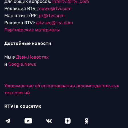
Для общих вопросов:
Infortvi@rtvi.com
Редакция RTVI:
news@rtvi.com
Маркетинг/PR:
pr@rtvi.com
Реклама RTVI:
adv-eu@rtvi.com
Партнерские материалы
Достойные новости
Мы в
Дзен.Новостях
и
Google.News
Уведомление об использовании рекомендательных
технологий
RTVI в соцсетях