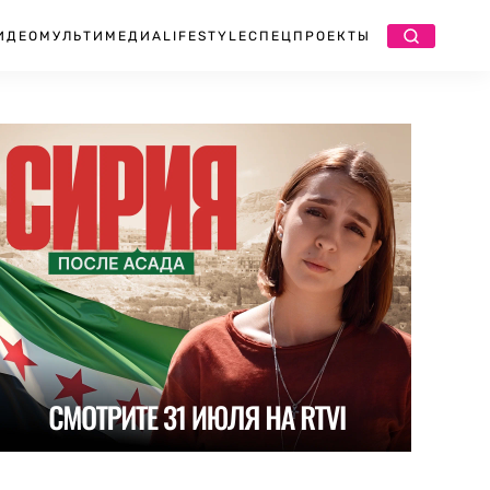
ИДЕО
МУЛЬТИМЕДИА
LIFESTYLE
СПЕЦПРОЕКТЫ