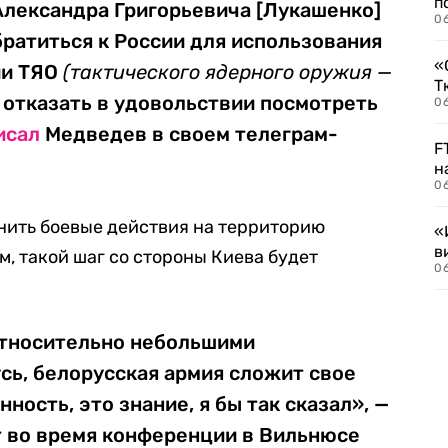
п
 Александра Григорьевича [Лукашенко]
0
ратиться к России для использования
«
ии ТЯО
(тактического ядерного оружия —
Т
т отказать в удовольствии посмотреть
06
исал
Медведев в своем телеграм-
F
н
06
нить боевые действия на территорию
«
в
ам, такой шаг со стороны Киева будет
06
 относительно небольшими
сь, белорусская армия сложит свое
ность, это знание, я бы так сказал», —
т во время конференции в Вильнюсе