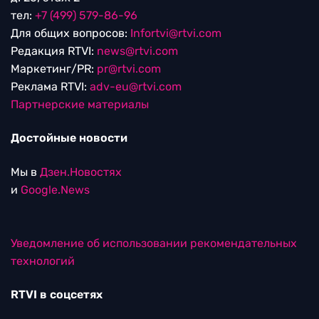
тел:
+7 (499) 579-86-96
Для общих вопросов:
Infortvi@rtvi.com
Редакция RTVI:
news@rtvi.com
Маркетинг/PR:
pr@rtvi.com
Реклама RTVI:
adv-eu@rtvi.com
Партнерские материалы
Достойные новости
Мы в
Дзен.Новостях
и
Google.News
Уведомление об использовании рекомендательных
технологий
RTVI в соцсетях