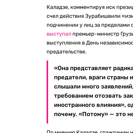
Каладзе, комментируя иск прези
счел действия Зурабишвили «изм
подчинении у лиц за пределами 
выступал
премьер-министр Грузи
выступления в День независимо
предательстве.
«Она представляет радик
предатели, враги страны и
слышали много заявлений
требованием отозвать за
иностранного влияния», о
почему. «Потому» — это не
По мнению Каладзе, гражданин н