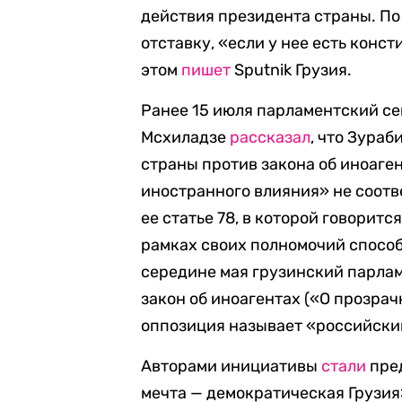
действия президента страны. По
отставку, «если у нее есть кон
этом
пишет
Sputnik Грузия.
Ранее 15 июля парламентский се
Мсхиладзе
рассказал
, что Зура
страны против закона об иноаген
иностранного влияния» не соотв
ее статье 78, в которой говоритс
рамках своих полномочий способ
середине мая грузинский парлам
закон об иноагентах («О прозра
оппозиция называет «российски
Авторами инициативы
стали
пре
мечта — демократическая Грузи