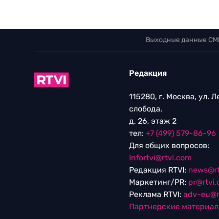
Выходные данные СМ
Редакция
115280, г. Москва, ул. 
слобода,
д. 26, этаж 2
тел:
+7 (499) 579-86-96
Для общих вопросов:
Infortvi@rtvi.com
Редакция RTVI:
news@rt
Маркетинг/PR:
pr@rtvi
Реклама RTVI:
adv-eu@r
Партнерские материа