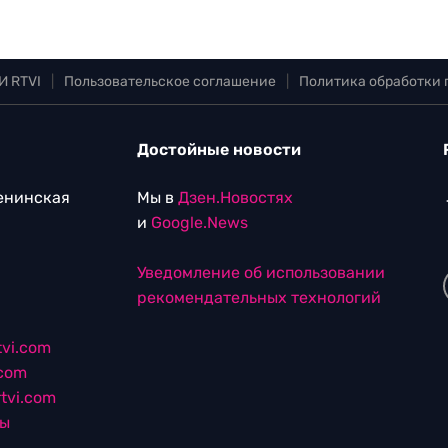
И RTVI
|
Пользовательское соглашение
|
Политика обработки
Достойные новости
Ленинская
Мы в
Дзен.Новостях
и
Google.News
Уведомление об использовании
рекомендательных технологий
vi.com
.com
tvi.com
лы