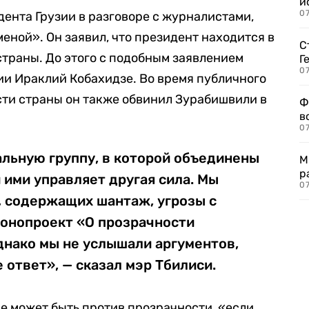
и
0
дента Грузии в разговоре с журналистами,
еной». Он заявил, что президент находится в
С
страны. До этого с подобным заявлением
Г
07
и Ираклий Кобахидзе. Во время публичного
сти страны он также обвинил Зурабишвили в
Ф
в
07
альную группу, в которой объединены
М
р
 ими управляет другая сила. Мы
07
, содержащих шантаж, угрозы с
конопроект «О прозрачности
днако мы не услышали аргументов,
 ответ», — сказал мэр Тбилиси.
е может быть против прозрачности, «если