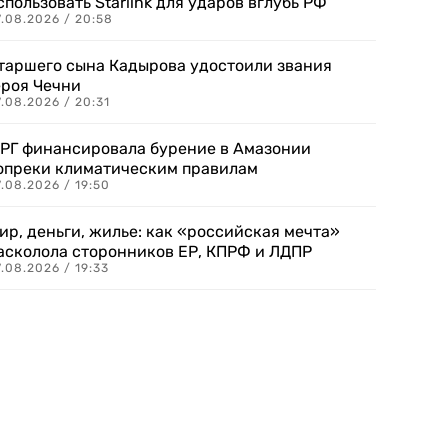
спользовать Starlink для ударов вглубь РФ
7.08.2026 / 20:58
таршего сына Кадырова удостоили звания
ероя Чечни
.08.2026 / 20:31
РГ финансировала бурение в Амазонии
опреки климатическим правилам
.08.2026 / 19:50
ир, деньги, жилье: как «российская мечта»
асколола сторонников ЕР, КПРФ и ЛДПР
.08.2026 / 19:33