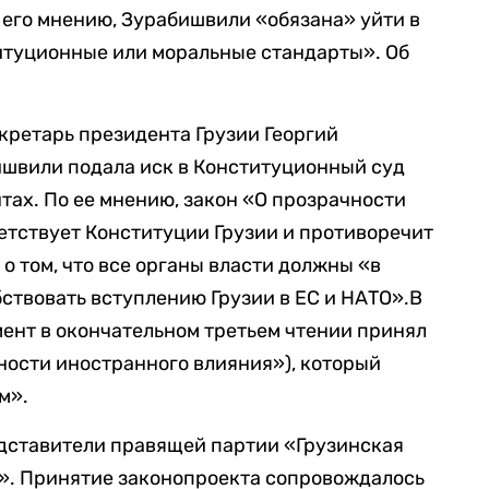
 его мнению, Зурабишвили «обязана» уйти в
ституционные или моральные стандарты». Об
кретарь президента Грузии Георгий
бишвили подала иск в Конституционный суд
тах. По ее мнению, закон «О прозрачности
етствует Конституции Грузии и противоречит
я о том, что все органы власти должны «в
ствовать вступлению Грузии в ЕС и НАТО».В
ент в окончательном третьем чтении принял
чности иностранного влияния»), который
м».
дставители правящей партии «Грузинская
я». Принятие законопроекта сопровождалось