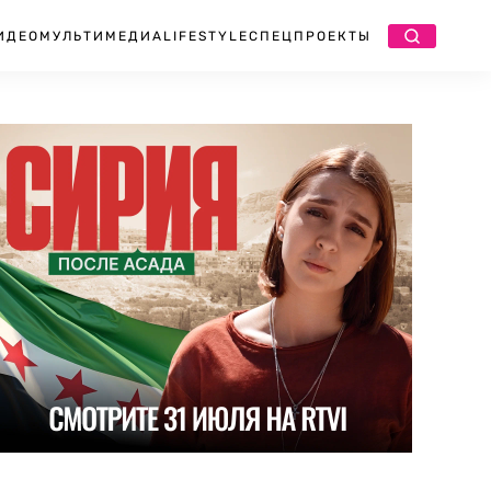
ИДЕО
МУЛЬТИМЕДИА
LIFESTYLE
СПЕЦПРОЕКТЫ