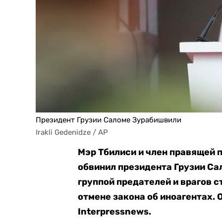
Президент Грузии Саломе Зурабишвили
Irakli Gedenidze / AP
Мэр Тбилиси и член правящей 
обвинил президента Грузии Са
группой предателей и врагов ст
отмене закона об иноагентах. 
Interpressnews.