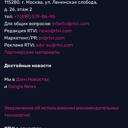
115280, г. Москва, ул. Ленинская слобода,
д. 26, этаж 2
тел:
+7 (499) 579-86-96
Для общих вопросов:
Infortvi@rtvi.com
Редакция RTVI:
news@rtvi.com
Маркетинг/PR:
pr@rtvi.com
Реклама RTVI:
adv-eu@rtvi.com
Партнерские материалы
Достойные новости
Мы в
Дзен.Новостях
и
Google.News
Уведомление об использовании рекомендательных
технологий