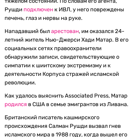
тяжелом состоянии. По словам его агента,
Рушди
подключен
к ИВЛ, у него повреждены
печень, глаз и нервы на руке.
Нападавший был
арестован
, им оказался 24-
летний житель Нью-Джерси Хади Матар. В его
социальных сетях правоохранители
обнаружили записи, свидетельствующие о
симпатии к шиитскому экстремизму и к
деятельности Корпуса стражей исламской
революции.
Как удалось выяснить Associated Press, Матар
родился
в США в семье эмигрантов из Ливана.
Британский писатель кашмирского
происхождения Салман Рушди вызвал гнев
исламского мира в 1988 году, когда вышел его