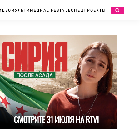
ИДЕО
МУЛЬТИМЕДИА
LIFESTYLE
СПЕЦПРОЕКТЫ