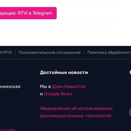
дящее. RTVI в Telegram
И RTVI
|
Пользовательское соглашение
|
Политика обработки
Достойные новости
Ленинская
Мы в
Дзен.Новостях
и
Google.News
Уведомление об использовании
рекомендательных технологий
vi.com