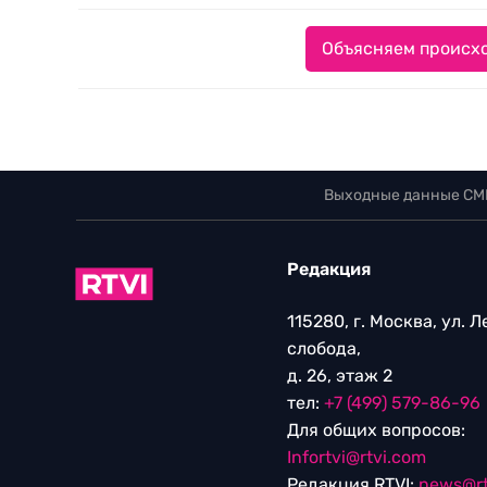
Объясняем происхо
Выходные данные СМ
Редакция
115280, г. Москва, ул. 
слобода,
д. 26, этаж 2
тел:
+7 (499) 579-86-96
Для общих вопросов:
Infortvi@rtvi.com
Редакция RTVI:
news@rt