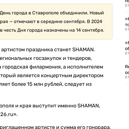
п
07
 День города в Ставрополе объединили. Новый
«
рая — отмечают в середине сентября. В 2024
т
 честь Дня города назначены на 14 сентября.
07
«
о
м артистом праздника станет SHAMAN.
07
егиональных госзакупок и тендеров,
а городская филармония, а исполнителем
R
о
который является концертным директором
07
яет более 15 млн рублей, следует из
врополя и края выступит именно SHAMAN,
26.ru».
риглашенном артисте и сумма его гонорара,