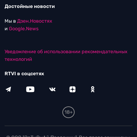
Достойные новости
Мы в
Дзен.Новостях
и
Google.News
Уведомление об использовании рекомендательных
технологий
RTVI в соцсетях
18+