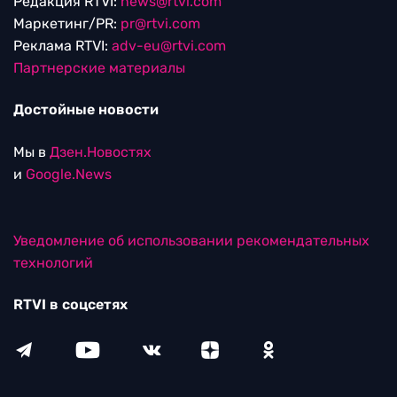
Редакция RTVI:
news@rtvi.com
Маркетинг/PR:
pr@rtvi.com
Реклама RTVI:
adv-eu@rtvi.com
Партнерские материалы
Достойные новости
Мы в
Дзен.Новостях
и
Google.News
Уведомление об использовании рекомендательных
технологий
RTVI в соцсетях