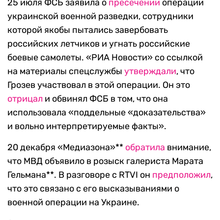
25 июля ФСБ заявила о
пресечении
операции
украинской военной разведки, сотрудники
которой якобы пытались завербовать
российских летчиков и угнать российские
боевые самолеты. «РИА Новости» со ссылкой
на материалы спецслужбы
утверждали
, что
Грозев участвовал в этой операции. Он это
отрицал
и обвинял ФСБ в том, что она
использовала «поддельные «доказательства»
и вольно интерпретируемые факты».
20 декабря «Медиазона»**
обратила
внимание,
что МВД объявило в розыск галериста Марата
Гельмана**. В разговоре с RTVI он
предположил
,
что это связано с его высказываниями о
военной операции на Украине.