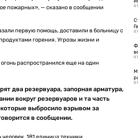
и
0
ое пожарных», — сказано в сообщении
С
Г
азали первую помощь, доставили в больницу с
07
продуктами горения. Угрозы жизни и
Ф
в
07
о огонь распространился еще на один
М
р
07
рят два резервуара, запорная арматура,
нии вокруг резервуаров и та часть
 которые выбросило взрывом за
говорится в сообщении.
 человек, 181 единица техники.