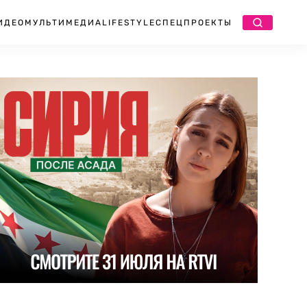
ИДЕО
МУЛЬТИМЕДИА
LIFESTYLE
СПЕЦПРОЕКТЫ