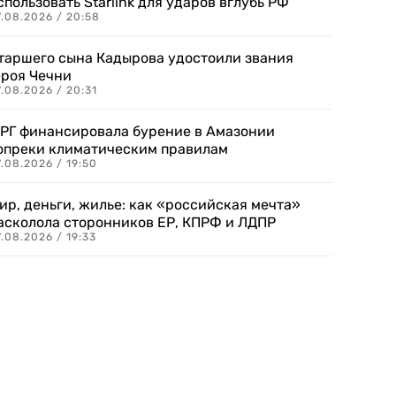
спользовать Starlink для ударов вглубь РФ
7.08.2026 / 20:58
таршего сына Кадырова удостоили звания
ероя Чечни
.08.2026 / 20:31
РГ финансировала бурение в Амазонии
опреки климатическим правилам
.08.2026 / 19:50
ир, деньги, жилье: как «российская мечта»
асколола сторонников ЕР, КПРФ и ЛДПР
.08.2026 / 19:33