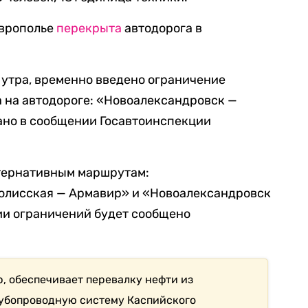
аврополье
перекрыта
автодорога в
в утра, временно введено ограничение
 на автодороге: «Новоалександровск —
зано в сообщении Госавтоинспекции
ьтернативным маршрутам:
олисская — Армавир» и «Новоалександровск
ии ограничений будет сообщено
р, обеспечивает перевалку нефти из
убопроводную систему Каспийского