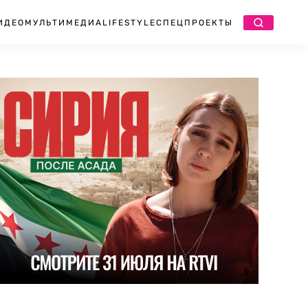
ИДЕО
МУЛЬТИМЕДИА
LIFESTYLE
СПЕЦПРОЕКТЫ