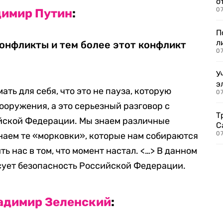
о
07
имир Путин
:
П
л
онфликты и тем более этот конфликт
07
У
э
ть для себя, что это не пауза, которую
07
ооружения, а это серьезный разговор с
Т
йской Федерации. Мы знаем различные
С
07
знаем те «морковки», которые нам собираются
ть нас в том, что момент настал. <…> В данном
сует безопасность Российской Федерации.
адимир Зеленский
: