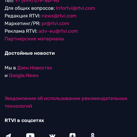
тел:
+7 (499) 579-86-96
Для общих вопросов:
Infortvi@rtvi.com
Редакция RTVI:
news@rtvi.com
Маркетинг/PR:
pr@rtvi.com
Реклама RTVI:
adv-eu@rtvi.com
Партнерские материалы
Достойные новости
Мы в
Дзен.Новостях
и
Google.News
Уведомление об использовании рекомендательных
технологий
RTVI в соцсетях