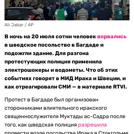
Ali Jabar / AP
В ночь на 20 июля сотни человек
ворвались
в шведское посольство в Багдаде и
подожгли здание. Для разгона
протестующих полиция применила
электрошокеры и водометы. Что об этих
событиях говорят в МИД Ирака и Швеции, и
как отреагировали СМИ — в материале RTVI.
Протест в Багдаде был организован
сторонниками влиятельного иракского
священнослужителя Муктады ас-Садра после
того, как шведская полиция
разрешила
провести возле посольства Ирака в Стокгольме