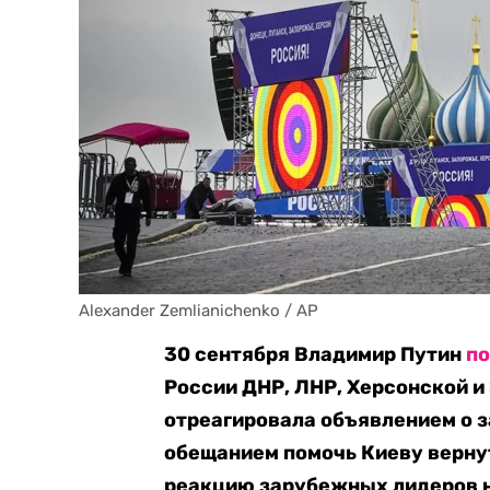
Alexander Zemlianichenko / AP
30 сентября Владимир Путин
п
России ДНР, ЛНР, Херсонской и
отреагировала объявлением о з
обещанием помочь Киеву вернут
реакцию зарубежных лидеров н