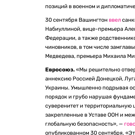
позиций в военном и дипломатич
30 сентября Вашингтон
ввел
санк
Набиуллиной, вице-премьера Алек
Федерации, а также родственник
чиновников, в том числе замглав
Медведева, премьера Михаила Ми
Евросоюз.
«Мы решительно отвер
аннексию Россией Донецкой, Луг
Украины. Умышленно подрывая о
порядок и грубо нарушая фундам
суверенитет и территориальную 
закрепленные в Уставе ООН и меж
глобальную безопасность», —
гов
опубликованном 30 сентября. «Э