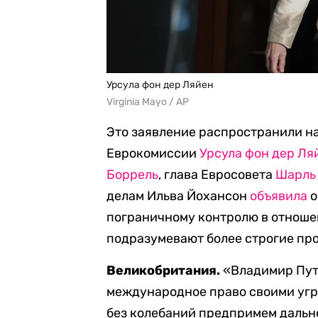
Урсула фон дер Ляйен
Virginia Mayo / AP
Это заявление распространили на
Еврокомиссии
Урсула фон дер Ля
Боррель
, глава Евросовета
Шарль
делам Ильва Йохансон
объявила
о
пограничному контролю в отноше
подразумевают более строгие пр
Великобритания.
«Владимир Пут
международное право своими угр
без колебаний предпримем дальн