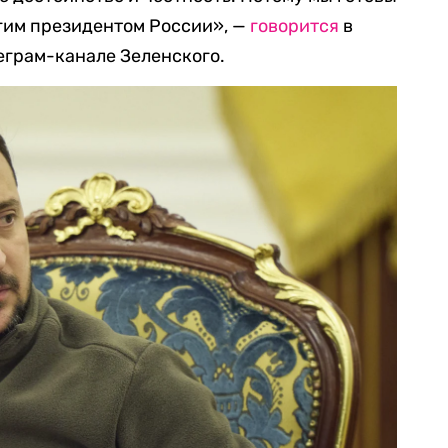
угим президентом России», —
говорится
в
еграм-канале Зеленского.