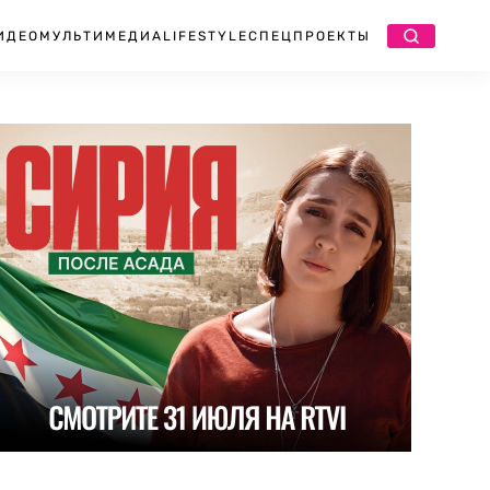
ИДЕО
МУЛЬТИМЕДИА
LIFESTYLE
СПЕЦПРОЕКТЫ