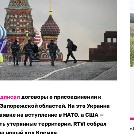
одписал
договоры о присоединении к
 Запорожской областей. На это Украина
аявке на вступление в НАТО, а США —
ь утерянные территории. RTVI собрал
«
а новый ход Кремля.