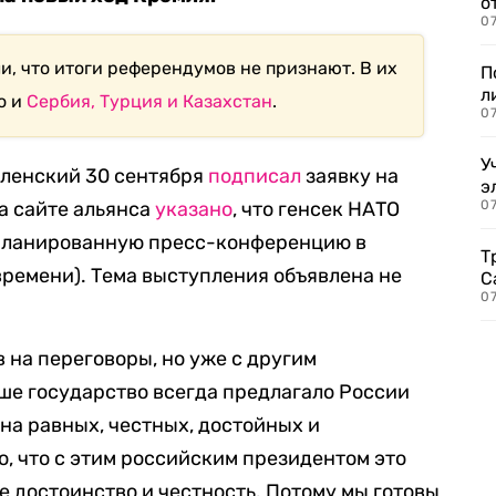
о
07
и, что итоги референдумов не признают. В их
П
л
о и
Сербия,
Турция и Казахстан
.
07
У
ленский 30 сентября
подписал
заявку на
э
а сайте альянса
указано
, что генсек НАТО
07
апланированную пресс-конференцию в
Т
времени). Тема выступления объявлена не
С
07
в на переговоры, но уже с другим
ше государство всегда предлагало России
на равных, честных, достойных и
, что с этим российским президентом это
ое достоинство и честность. Потому мы готовы